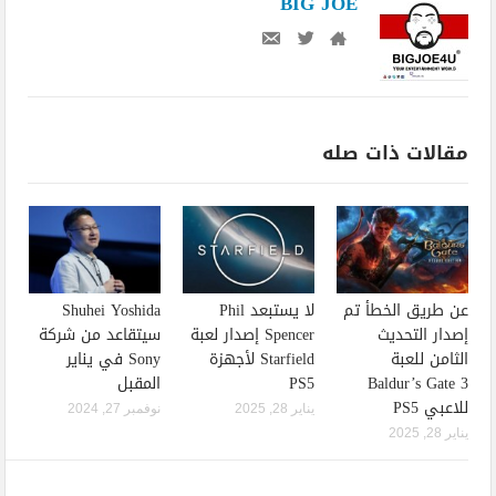
BIG JOE
مقالات ذات صله
عن طريق الخطأ تم
لا يستبعد Phil
Shuhei Yoshida
إصدار التحديث
Spencer إصدار لعبة
سيتقاعد من شركة
الثامن للعبة
Starfield لأجهزة
Sony في يناير
Baldur’s Gate 3
PS5
المقبل
للاعبي PS5
يناير 28, 2025
نوفمبر 27, 2024
يناير 28, 2025