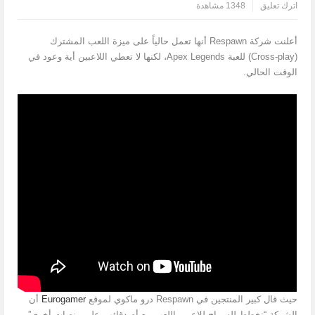
اترك تعليق
1348 مشاهدة
أعلنت شركة Respawn أنها تعمل حالياً على ميزة اللعب المشترك
(Cross-play) للعبة Apex Legends، لكنها لا تعطي اللاعبين أية وعود في
الوقت الحالي.
حيث قال كبير المنتجين في Respawn درو ماكوي لموقع
Eurogamer
أن
الشركة “تخطط للسماح للاعبين اللعب مع أصدقائهم على منصات أخرى”