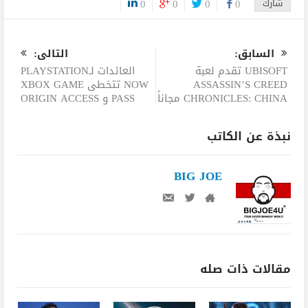
شارك
0
0
0
0
0
السابق:
التالى:
UBISOFT تقدم لعبة
العائدات لـPLAYSTATION
ASSASSIN’S CREED
NOW تتخطى XBOX GAME
CHRONICLES: CHINA مجاناً
PASS و ORIGIN ACCESS
نبذة عن الكاتب
BIG JOE
مقالات ذات صله