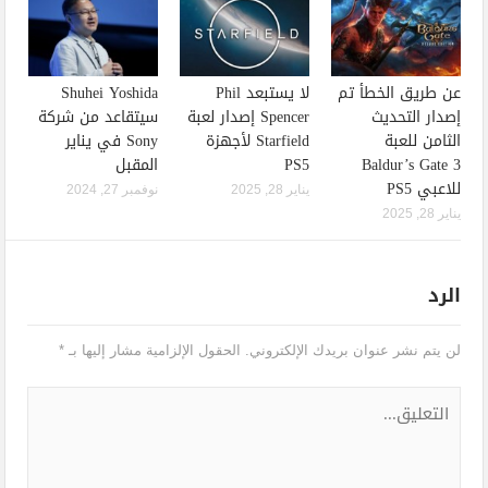
عن طريق الخطأ تم
لا يستبعد Phil
Shuhei Yoshida
إصدار التحديث
Spencer إصدار لعبة
سيتقاعد من شركة
الثامن للعبة
Starfield لأجهزة
Sony في يناير
Baldur’s Gate 3
PS5
المقبل
للاعبي PS5
يناير 28, 2025
نوفمبر 27, 2024
يناير 28, 2025
الرد
لن يتم نشر عنوان بريدك الإلكتروني.
الحقول الإلزامية مشار إليها بـ
*