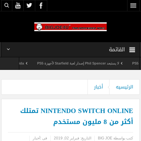
القائمة
لا يستبعد Phil Spencer إصدار لعبة Starfield لأجهزة PS5
Shuhei Yoshida سيتقاعد من شركة Sony في يناير المقبل
وداعاً 360 Marketplace مع إغلاق Microsoft للمتجر
الرئيسيه
أخبار
NINTENDO SWITCH ONLINE تمتلك
أكثر من 8 مليون مستخدم
كتب بواسطة
BIG JOE
التاريخ:
فبراير 02, 2019
فى :
أخبار