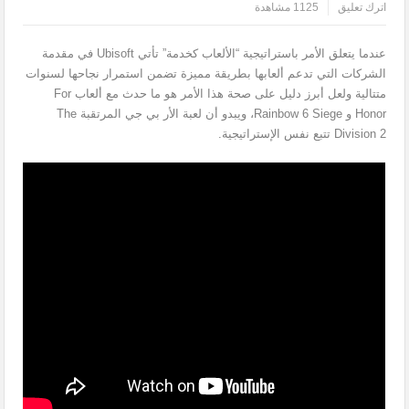
اترك تعليق
1125 مشاهدة
عندما يتعلق الأمر باستراتيجية “الألعاب كخدمة” تأتي Ubisoft في مقدمة
الشركات التي تدعم ألعابها بطريقة مميزة تضمن استمرار نجاحها لسنوات
متتالية ولعل أبرز دليل على صحة هذا الأمر هو ما حدث مع ألعاب For
Honor و Rainbow 6 Siege، ويبدو أن لعبة الأر بي جي المرتقبة The
Division 2 تتبع نفس الإستراتيجية.