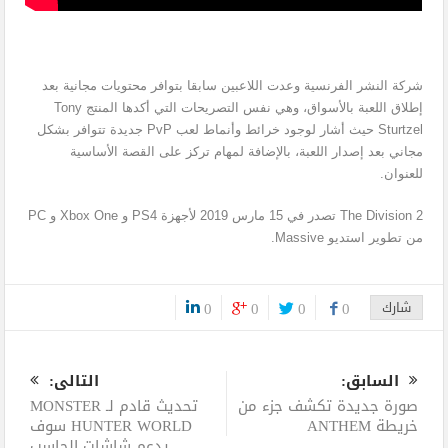
شركة النشر الفرنسية وعدت اللاعبين سابقا بتوافر محتويات مجانية بعد
إطلاق اللعبة بالأسواق، وهي نفس التصريحات التي أكدها المنتج Tony
Sturtzel حيث أشار لوجود خرائط وأنماط لعب PvP جديدة تتوافر بشكل
مجاني بعد إصدار اللعبة، بالإضافة لمهام تركز على القصة الأساسية
للعنوان.
The Division 2 تصدر في 15 مارس 2019 لأجهزة PS4 و Xbox One و PC
من تطوير استديو Massive.
شارك
0
0
0
0
0
السابق:
التالى:
صورة جديدة تكشف جزء من
تحديث قادم لـ MONSTER
خريطة ANTHEM
HUNTER WORLD سوف
يدعم شاشات الحاسب