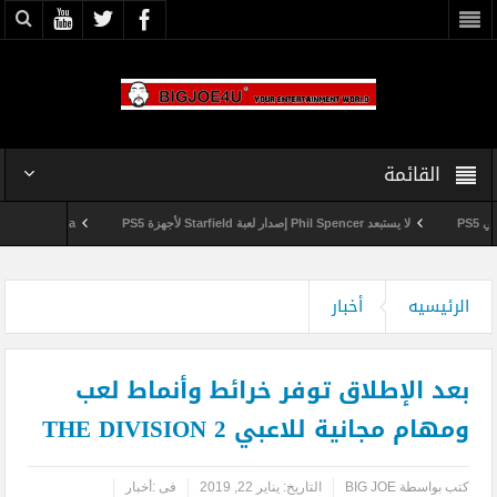
القائمة
لا يستبعد Phil Spencer إصدار لعبة Starfield لأجهزة PS5
Shuhei Yoshida سيتقاعد من شركة Sony في يناير المقبل
وداعاً 360 Marketplace مع إغلاق Microsoft للمتجر
الرئيسيه
أخبار
بعد الإطلاق توفر خرائط وأنماط لعب
ومهام مجانية للاعبي THE DIVISION 2
كتب بواسطة
BIG JOE
التاريخ:
يناير 22, 2019
فى :
أخبار