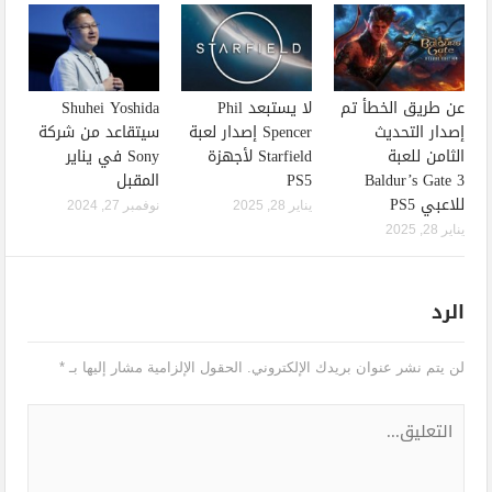
عن طريق الخطأ تم
لا يستبعد Phil
Shuhei Yoshida
إصدار التحديث
Spencer إصدار لعبة
سيتقاعد من شركة
الثامن للعبة
Starfield لأجهزة
Sony في يناير
Baldur’s Gate 3
PS5
المقبل
للاعبي PS5
يناير 28, 2025
نوفمبر 27, 2024
يناير 28, 2025
الرد
لن يتم نشر عنوان بريدك الإلكتروني.
الحقول الإلزامية مشار إليها بـ
*