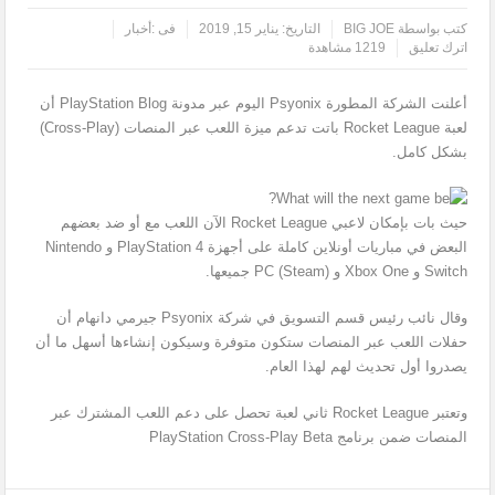
كتب بواسطة
BIG JOE
التاريخ:
يناير 15, 2019
فى :
أخبار
اترك تعليق
1219 مشاهدة
أعلنت الشركة المطورة Psyonix اليوم عبر مدونة PlayStation Blog أن
لعبة Rocket League باتت تدعم ميزة اللعب عبر المنصات (Cross-Play)
بشكل كامل.
حيث بات بإمكان لاعبي Rocket League الآن اللعب مع أو ضد بعضهم
البعض في مباريات أونلاين كاملة على أجهزة PlayStation 4 و Nintendo
Switch و Xbox One و PC (Steam) جميعها.
وقال نائب رئيس قسم التسويق في شركة Psyonix جيرمي دانهام أن
حفلات اللعب عبر المنصات ستكون متوفرة وسيكون إنشاءها أسهل ما أن
يصدروا أول تحديث لهم لهذا العام.
وتعتبر Rocket League ثاني لعبة تحصل على دعم اللعب المشترك عبر
المنصات ضمن برنامج PlayStation Cross-Play Beta