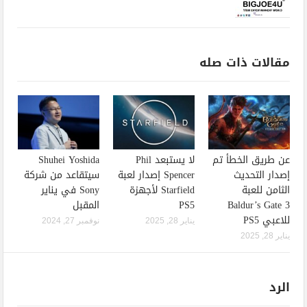
مقالات ذات صله
عن طريق الخطأ تم
لا يستبعد Phil
Shuhei Yoshida
إصدار التحديث
Spencer إصدار لعبة
سيتقاعد من شركة
الثامن للعبة
Starfield لأجهزة
Sony في يناير
Baldur’s Gate 3
PS5
المقبل
للاعبي PS5
يناير 28, 2025
نوفمبر 27, 2024
يناير 28, 2025
الرد