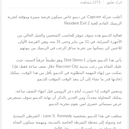
اترك تعليق
1273 مشاهدة
أعلنت شركة Capcom عن ديمو خاص سيكون فرصة مميزة ومؤقتة لتجربة
الريميك القادم للعبة Resident Evil 2 .
فعالية الديمو هذه سوف تتوفر للحاسب الشخصي والجيل الحالي من
الأجهزة المنزلية، في 11 من يناير وحتى 31 منه، وهي الفرصة الأولى
للاعبين كي يتمكنوا من تجربة مذاق الرعب في الريميك من بيوتهم.
يأتي هذا الديمو بعنوان 1-Shot Demo وهو تطبيقاً حرفياً لاسمه، حيث
عليك النجاة من رعب مدينة Raccoon City خلال نصف ساعة فقط، فإذا
تمكنت من إنهاء المهمة المطلوبة في الديمو بأقل من هذا الوقت، يمكنك
إعادتها قدر ما تشاء إلى أن ينفذ الوقت المؤقت للديمو.
وبنفس الوقت إذا خسرت أمام ذعر الزومبي قبل انتهاء النصف ساعة،
يمكنك المحاولة مجدداً، ومن الجدير بالذكر أن نهاية الديمو سوف تستعرض
عرض سينمائي حصري لمن يقوم بتجربة الديمو.
ستلعب في هذا الديمو بشخصية Leon S. Kennedy ، الشرطي المبتدئ
عند وصوله إلى محطة الشرطة الخاصة بالمدينة، ومهمته ستكون النجاة
من المحطة عبر مواجهة الزومبي وحل الألغاز.