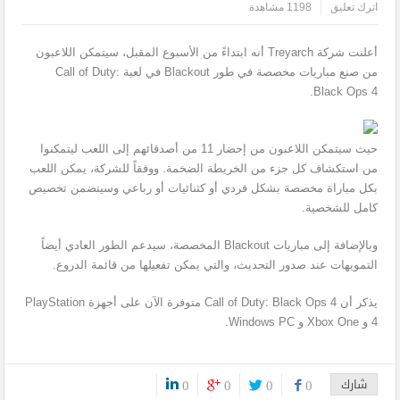
اترك تعليق
1198 مشاهدة
أعلنت شركة Treyarch أنه ابتداءً من الأسبوع المقبل، سيتمكن اللاعبون
من صنع مباريات مخصصة في طور Blackout في لعبة Call of Duty:
Black Ops 4.
حيث سيتمكن اللاعبون من إحضار 11 من أصدقائهم إلى اللعب ليتمكنوا
من استكشاف كل جزء من الخريطة الضخمة. ووفقاً للشركة، يمكن اللعب
بكل مباراة مخصصة بشكل فردي أو كثنائيات أو رباعي وسيتضمن تخصيص
كامل للشخصية.
وبالإضافة إلى مباريات Blackout المخصصة، سيدعم الطور العادي أيضاً
التمويهات عند صدور التحديث، والتي يمكن تفعيلها من قائمة الدروع.
يذكر أن Call of Duty: Black Ops 4 متوفرة الآن على أجهزة PlayStation
4 و Xbox One و Windows PC.
شارك
0
0
0
0