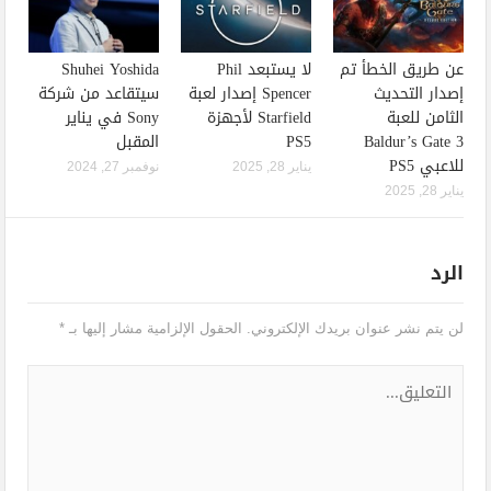
عن طريق الخطأ تم
لا يستبعد Phil
Shuhei Yoshida
إصدار التحديث
Spencer إصدار لعبة
سيتقاعد من شركة
الثامن للعبة
Starfield لأجهزة
Sony في يناير
Baldur’s Gate 3
PS5
المقبل
للاعبي PS5
يناير 28, 2025
نوفمبر 27, 2024
يناير 28, 2025
الرد
لن يتم نشر عنوان بريدك الإلكتروني.
الحقول الإلزامية مشار إليها بـ
*