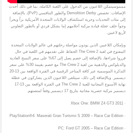
ممموسيتمكن اللاعبون من الدخول على اللعبة الكاملة، بما في ذلك أحدث
الإضافات: تخصص Demolition Derby والطور التنافسي (PvP)، بالإضافة
إلى مئات التحديات وحرية استكشاف الولايات المتحدة الأمريكية براً وبحراً
وجواً خلف عجلة قيادة مركبة أحلامهم إما بشكل فردي أو بالطور التعاوني
لأربع لاعبين.
وبإمكان اللاعبين الذين يودون مواصلة رحلتهم في عالم الولايات المتحدة
المفتوح في لعبة The Crew 2 الحفاظ على تقدمهم في اللعبة في حال
قرروا شراءها، بالإضافة إلى خصم يصل إلى 67% على سعر النسخ العادية
والديلوكس والذهبية من لعبة The Crew 2 مع خصم بقيمة 30% على سعر
التذكرة الموسمية عبر كافة المتاجر الرقمية في الفترة الواقعة بين 13-20
ديسمبر. وبالإضافة إلى ذلك، سيتلقى اللاعبون الذين يشاركون في عطلة
نهاية الأسبوع المجانية للعبة The Crew 2 في الفترة الواقعة بين 13-17
ديسمبر مركبة حصرية مجانية بتاريخ 17 ديسمبر وفقاً لمنصتهم.
· Xbox One: BMW Z4 GT3 2011
· PlayStation®4: Maserati Gran Turismo S 2009 – Race Car Edition
· PC: Ford GT 2005 – Race Car Edition