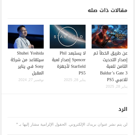
مقالات ذات صله
عن طريق الخطأ تم
لا يستبعد Phil
Shuhei Yoshida
إصدار التحديث
Spencer إصدار لعبة
سيتقاعد من شركة
الثامن للعبة
Starfield لأجهزة
Sony في يناير
Baldur’s Gate 3
PS5
المقبل
للاعبي PS5
يناير 28, 2025
نوفمبر 27, 2024
يناير 28, 2025
الرد
لن يتم نشر عنوان بريدك الإلكتروني.
الحقول الإلزامية مشار إليها بـ
*