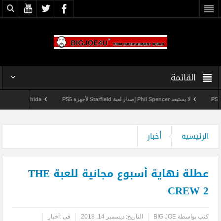
القائمة
لا يستبعد Phil Spencer إصدار لعبة Starfield لأجهزة PS5
Shuhei Yoshida سيتقاعد من شركة Sony في يناير المقبل
وداعاً 360 Marketplace مع إغلاق Microsoft للمتجر
الرئيسيه
أخبار
عطلة نهاية أسبوع مجانية للعبة THE
CREW 2
كتب بواسطة
BIG JOE
التاريخ:
ديسمبر 14, 2018
فى :
أخبار