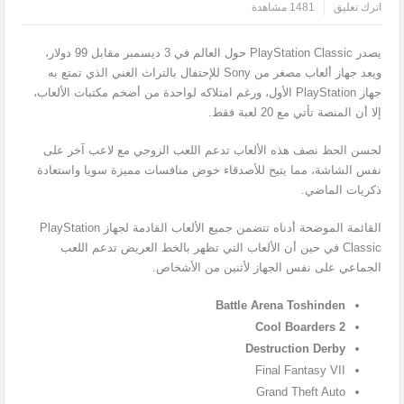
اترك تعليق
1481 مشاهدة
يصدر PlayStation Classic حول العالم في 3 ديسمبر مقابل 99 دولار،
ويعد جهاز ألعاب مصغر من Sony للإحتفال بالتراث الغني الذي تمتع به
جهاز PlayStation الأول، ورغم امتلاكه لواحدة من أضخم مكتبات الألعاب،
إلا أن المنصة تأتي مع 20 لعبة فقط.
لحسن الحظ نصف هذه الألعاب تدعم اللعب الزوجي مع لاعب آخر على
نفس الشاشة، مما يتيح للأصدقاء خوض منافسات مميزة سويا واستعادة
ذكريات الماضي.
القائمة الموضحة أدناه تتضمن جميع الألعاب القادمة لجهاز PlayStation
Classic في حين أن الألعاب التي تظهر بالخط العريض تدعم اللعب
الجماعي على نفس الجهاز لأثنين من الأشخاص.
Battle Arena Toshinden
Cool Boarders 2
Destruction Derby
Final Fantasy VII
Grand Theft Auto