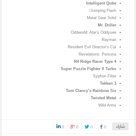
Intelligent Qube
Jumping Flash!
Metal Gear Solid
Mr. Driller
Oddworld: Abe’s Oddysee
Rayman
Resident Evil Director’s Cut
Revelations: Persona
R4 Ridge Racer Type 4
Super Puzzle Fighter II Turbo
Syphon Filter
Tekken 3
Tom Clancy’s Rainbow Six
Twisted Metal
Wild Arms
شارك
0
0
0
0