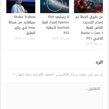
عن طريق الخطأ تم
لا يستبعد Phil
Shuhei Yoshida
إصدار التحديث
Spencer إصدار لعبة
سيتقاعد من شركة
الثامن للعبة
Starfield لأجهزة
Sony في يناير
Baldur’s Gate 3
PS5
المقبل
للاعبي PS5
يناير 28, 2025
نوفمبر 27, 2024
يناير 28, 2025
الرد
لن يتم نشر عنوان بريدك الإلكتروني.
الحقول الإلزامية مشار إليها بـ
*