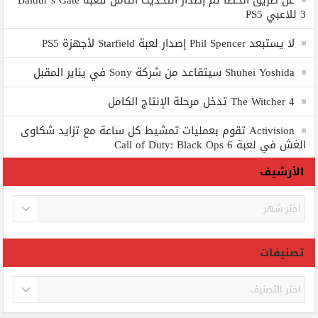
عن طريق الخطأ تم إصدار التحديث الثامن للعبة Baldur’s Gate
3 للاعبي PS5
لا يستبعد Phil Spencer إصدار لعبة Starfield لأجهزة PS5
Shuhei Yoshida سيتقاعد من شركة Sony في يناير المقبل
The Witcher 4 تدخل مرحلة الإنتاج الكامل
Activision تقوم بعمليات تمشيط كل ساعة مع تزايد شكاوى
الغش في لعبة Call of Duty: Black Ops 6
الأرشيف
الأرشيف
تصنيفات
تصنيفات