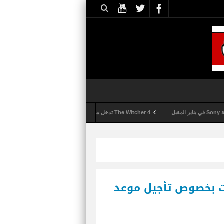
The Witcher 4 تدخل مرحلة الإنتاج الكامل
Activision تقوم بعمليات تمشيط كل ساعة مع تزايد شكاوى الغش في لعبة Call of Duty: Black Ops 6
الشائعات بخصوص تأجيل موعد