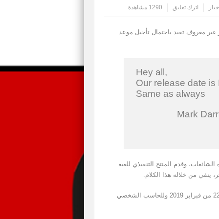
خبار
اترك تعليق
1290 مشاهدة
 غير معروف تفيد باحتمال تأجيل موعد
Hey all,
Our release date is
Same as always
رة، سارعت شركة Bioware لنفي هذه الشائعات، وقدم المنتج التنفيذي للعبة
ويؤكد أن موعد الإطلاق لا يزال هو نفسه دون تغيير، في 22 من فبراير 2019 وللحاسب الشخصي