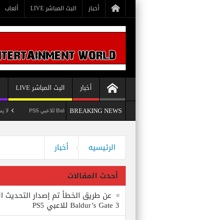
أخبار
البث المباشر LIVE
ألعاب
أخبار
البث المباشر LIVE
أ
BREAKING NEWS
عن طريق الخطأ تم إصدار التحديث الثامن للعبة Baldur’s Gate 3 للاعبي PS5
لا يستبعد Phil Spencer إصدار لعبة Starfield لأجهزة PS5
وداعاً 360 Marketplace مع إغلاق Microsoft للمتجر
الرئيسيه
أخبار
أحدث المقالات
عن طريق الخطأ تم إصدار التحديث ال
Baldur’s Gate 3 للاعبي PS5