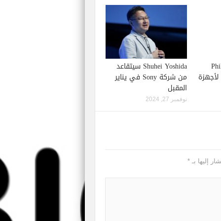
Phil S
Shuhei Yoshida سيتقاعد
إصدار لعبة Starfield لأجهزة
من شركة Sony في يناير
المقبل
نوفمبر 27, 2024
ار إليها بـ
*