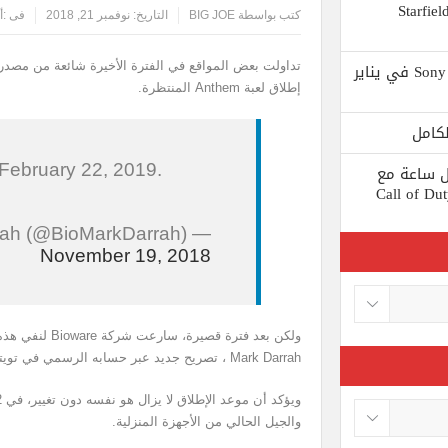
 يستبعد Phil Spencer إصدار لعبة Starfield
كتب بواسطة
BIG JOE
التاريخ:
نوفمبر 21, 2018
فى :
أ
Shuhei Yoshida سيتقاعد من شركة Sony في يناير
تداولت بعض المواقع في الفترة الأخيرة شائعة من مصدر
إطلاق لعبة Anthem المنتظرة.
 February 22, 2019.
ط كل ساعة مع
 لعبة Call of Duty: Black
— Mark Darrah (@BioMarkDarrah)
November 19, 2018
ولكن بعد فترة قصي
Mark Darrah ، تصريح جديد عبر حسابه الرسمي في تويتر، ينفي من خلاله هذا الكلام.
والجيل الحالي من الأجهزة المنزلية.