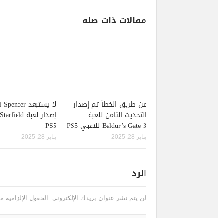
مقالات ذات صله
عن طريق الخطأ تم إصدار
لا يستبعد pencer
التحديث الثامن للعبة
Baldur’s Gate 3 للاعبي PS5
PS5
يناير 28, 2025
يناير 28, 2025
الرد
لن يتم نشر عنوان بريدك الإلكتروني.
الحقول الإلزامية مش