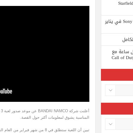
 يستبعد Phil Spencer إصدار لعبة Starfield
Shuhei Yoshida سيتقاعد من شركة Sony في يناير
ط كل ساعة مع
 لعبة Call of Duty: Black
المناسبة يشوق لمعلومات أكثر حول القصة.