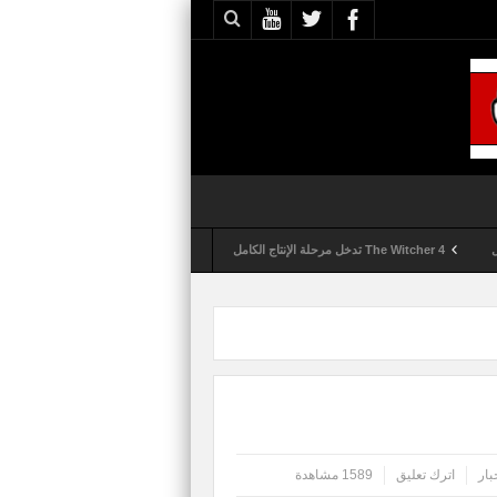
The Witcher 4 تدخل مرحلة الإنتاج الكامل
Activision تقوم بعمليات تمشيط كل ساعة مع تزايد شكاوى الغش في لعبة Call of Duty: Black Ops 6
بار
اترك تعليق
1589 مشاهدة