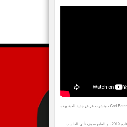
أعلنت شركة BANDAI NAMCO عن موعد صدور لعبة God Eater 3 ، ونشرت عرض جديد للعبة بهذه
تبين أن اللعبة ستطلق في 8 من شهر فبراير من العام القادم 2019 ، وبالطبع سوف تأتي للحاسب