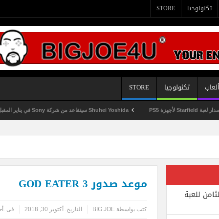
تكنولوجيا
STORE
لعاب
تكنولوجيا
STORE
Shuhei Yoshida سيتقاعد من شركة Sony في يناير المقبل
موعد صدور GOD EATER 3
ثامن للعبة
كتب بواسطة
BIG JOE
التاريخ:
أكتوبر 30, 2018
فى :
أخ