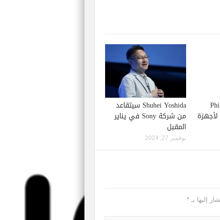
Phil S
Shuhei Yoshida سيتقاعد
إصدار لعبة Starfield لأجهزة
من شركة Sony في يناير
المقبل
نوفمبر 27, 2024
ار إليها بـ
*