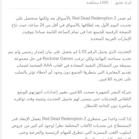
اترك تعليق
1486 مشاهدة
لم تصدر Red Dead Redemption 2 بالأسواق بعد ولكنها ستحصل على
تحديث اليوم الأول بعد إطلاقها بالأسواق في أقل من 24 ساعة، حيث تتاح
النسخة الرقمية للجميع غدا في تمام الساعة الثامنة صباحا بتوقيت
الإمارات العربية المتحدة.
التحديث الذي يحمل الرقم 1.03 لم يحصل على بيان إصدار رسمي ولم يتم
تحديد مساحته النهائية ولكن ترغب Rockstar Games في حل مجموعة
بسيطة من المشاكل التقنية المعتادة في العاب AAA الضخمة لضمان
تقديم المغامرة التي ينتظرها الجميع دون وجود أي أخطاء تؤثر بالسلب
على تجربة اللاعبين.
شركة النشر الشهيرة نصحت اللاعبين بتغيير إعدادات أجهزتهم للوضع
التلقائي للتحديثات حتى يتسنى لهم تحميل التحديث وتثبيته وقت توافره
مباشرة دون الحاجة للانتظار.
إذا كنت واحدا من منتظري Red Dead Redemption 2 يفضل الإبتعاد قدر
المستطاع عن منتديات الألعاب المختلفة نظرا لوجود كم كبير من عروض
اسلوب اللعب المسربة التي تتطرق للمهام الرئيسية والفرعية وحتى