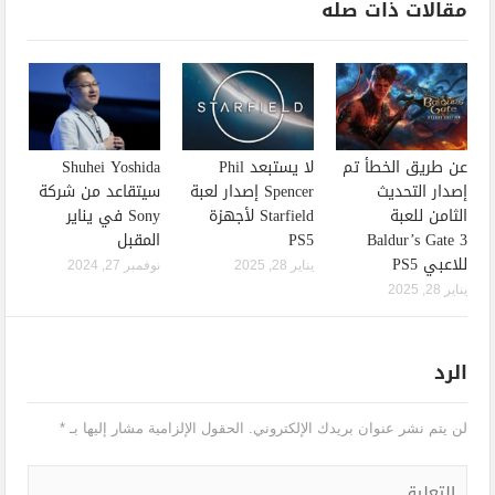
مقالات ذات صله
عن طريق الخطأ تم
لا يستبعد Phil
Shuhei Yoshida
إصدار التحديث
Spencer إصدار لعبة
سيتقاعد من شركة
الثامن للعبة
Starfield لأجهزة
Sony في يناير
Baldur’s Gate 3
PS5
المقبل
للاعبي PS5
يناير 28, 2025
نوفمبر 27, 2024
يناير 28, 2025
الرد
لن يتم نشر عنوان بريدك الإلكتروني.
الحقول الإلزامية مشار إليها بـ
*