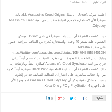
اترك تعليق
1420 مشاهدة
أعلنت شركة Ubisoft أن بطل Assassin’s Creed Origins بايك بات
متوفراً الآن لاستئجاره كملازم لقيادة سفينتك في لعبة Assassin’s Creed
Odyssey.
حيث كشفت الشركة أن بايك بات متوفراً في نادي Ubisoft ويمكن
الحصول عليه بسعر 40 وحدة، واستئجاره كجزء من الطاقم لمراقبة الأمور
على سفينة Adrestia.
https://twitter.com/assassinscreed/status/1054794585535401984
وبايك ليس الشخصية الوحيدة التي توفرت للعبة، حيث تنضم أيضاً إيفي
فراي من لعبة Assassin’s Creed Syndicate كملازم أيضاً. وبالإضافة إلى
ذلك، كشفت الشركة أن السفينة الملحمية Black Wind متوفرة أيضاً كجزء
من أول فعالية مباشرة. على اعتبار أن الفعالية السابقة قد تم إلغاؤها
بسبب مشاكل تقنية.يذكر أن Assassin’s Creed Odyssey متوفرة الآن
على أجهزة PlayStation 4 و PC و Xbox One.
شارك
0
0
0
0
0