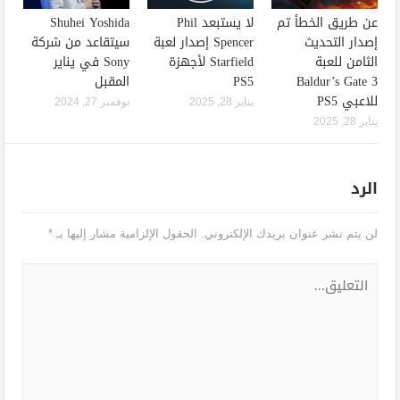
عن طريق الخطأ تم
لا يستبعد Phil
Shuhei Yoshida
إصدار التحديث
Spencer إصدار لعبة
سيتقاعد من شركة
الثامن للعبة
Starfield لأجهزة
Sony في يناير
Baldur’s Gate 3
PS5
المقبل
للاعبي PS5
يناير 28, 2025
نوفمبر 27, 2024
يناير 28, 2025
الرد
لن يتم نشر عنوان بريدك الإلكتروني.
الحقول الإلزامية مشار إليها بـ
*