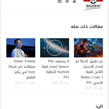
مقالات ذات صله
عن طريق الخطأ تم
لا يستبعد Phil
Shuhei Yoshida
إصدار التحديث
Spencer إصدار لعبة
سيتقاعد من شركة
الثامن للعبة
Starfield لأجهزة
Sony في يناير
Baldur’s Gate 3
PS5
المقبل
للاعبي PS5
يناير 28, 2025
نوفمبر 27, 2024
يناير 28, 2025
الرد