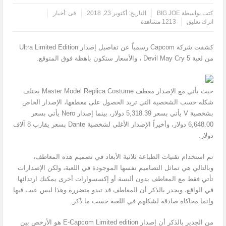
كتب بواسطة
BIG JOE
التاريخ:
أكتوبر 23, 2018
فى :
أخبار
اترك تعليق
1213 مشاهدة
كشفت شركة Capcom رسمياً عن تفاصيل إصدار Ultra Limited Edition
من لعبة Devil May Cry 5 ، والأسعار ستكون باهظة فوق المتوقع.
حيث يأتي مع الإصدار معطف Master Model Replica Costume يختلف
شكله حسب الشخصية التي تريد الحصول على معطفها، الإصدار الخاص
بشخصية V يأتي بسعر 5,318.39 دولار، بينما إصدار Nero يأتي بسعر
6,648.00 دولار، وأخيراً الإصدار الأغلى لشخصية Dante بسعر يقارب 8 آلاف
دولار.
تم استخدام تقنيات الطباعة ثلاثية الأبعاد في تصميم هذه المعاطف،
وبالتالي هي تماثل التصاميم نفسها الموجودة في اللعبة، ولكن الإصدارات
تأتي فقط مع المعاطف بدون ألبسة أو إكسسوارات أخرى يمكنك ارتدائها
في الواقع، ويجدر بالذكر أن المعاطف قد تبدو متضررة وهذا ليس عيب فيها
وإنما محاكاة صادقة لشكلهم في اللعبة حسب ما ذٌكر.
من الجدير بالذكر أن إصدار E-Capcom Limited edition هو الأرخص بين