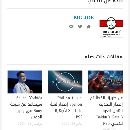
نبذة عن الكاتب
BIG JOE
مقالات ذات صله
عن طريق الخطأ تم
لا يستبعد Phil
Shuhei Yoshida
إصدار التحديث
Spencer إصدار لعبة
سيتقاعد من شركة
الثامن للعبة
Starfield لأجهزة
Sony في يناير
Baldur’s Gate 3
PS5
المقبل
للاعبي PS5
يناير 28, 2025
نوفمبر 27, 2024