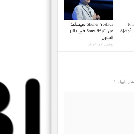
Phil S
Shuhei Yoshida سيتقاعد
إصدار لعبة Starfield لأجهزة
من شركة Sony في يناير
المقبل
نوفمبر 27, 2024
ار إليها بـ
*