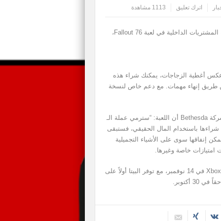
بار
اترك تعليق
1113 مشاهدة
كشفت شركة Bethesda المزيد من التفاصيل حول عملة المشتريات الداخلية في لعبة Fallout 76،
الأخرى في Fallout 76، لكن على عكس أغطية الزجاجات، يمكنك شراء هذه
 عن طريق إنهاء مهمات. مع دعم خاص لنسخة
وفي مقابلة له مع Major Nelson، قال Pete Hines من شركة Bethesda أن اللعبة: “سترمي عملة الـ
ترت شراءها باستخدام المال الحقيقي، فستبقى
يمكن إنفاقها سوى على الأشياء التجميلية
ت امتيازات خاصة وغيرها.
يذكر أن Fallout 76 تصدر على أجهزة PC و PS4 و Xbox One في 14 نوفمبر، مع توفر البيتا أولاً على