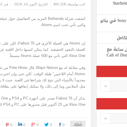
 يستبعد Phil Spencer إصدار لعبة Starfield
كتب بواسطة
BIG JOE
التاريخ:
أكتوبر 10, 2018
فى :
أخ
Shuhei Yoshida سيتقاعد من شركة Sony في يناير
والتي تأتي تحت اسم Atoms.
إن Atoms هي العملة 
ط كل ساعة مع
العملة بالنقود الحقيقية. كما يمكن كسبها داخل اللعبة
 لعبة Call of Duty: Black
Xbox One التي تأتي مع 500 عملة Atoms مسبقاً.
Atoms أمام اللاعبين” طيلة الوقت. لكن حتى وإن اخ
محدوداً بالأشياء التي تتيح لك شراءها في اللعبة. حيث لا 
مثل الملابس وما إلى ذلك، ولا يمكنك إنفاقها على بطاقا
Xbox One في 23 أكتوبر قبل صدورها على PC و PS4 لاحقاً في 30 أكتوبر.
شارك
0
0
0
0
0