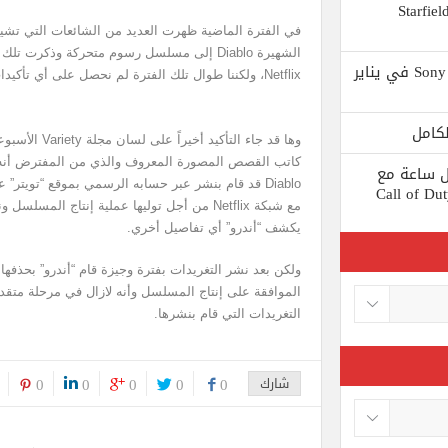
 يستبعد Phil Spencer إصدار لعبة Starfield
في الفترة الماضية ظهرت العديد من الشائعات التي تشير
الشهيرة Diablo إلى مسلسل رسوم متحركة وذكرت
Shuhei Yoshida سيتقاعد من شركة Sony في يناير
Netflix، ولكننا طوال تلك الفترة لم نحصل على أي تأكيدات توضح صحة تلك الشائعات.
وها قد جاء التأ
كاتب القصص المصورة المعروف والذي من المفترض أنه 
ط كل ساعة مع
Diablo قد قام بنشر عبر حسابه الرسمي بموقع “تويتر
 لعبة Call of Duty: Black
مع شبكة Netflix من أجل توليها عملية إنتاج 
يكشف “أندرو” أي تفاصيل أخري.
ولكن بعد نشر التغريدات بفترة وجيزة قام “أندرو” بحذفها
الموافقة على إنتاج المسلسل وأنه لازال في مرحلة متقد
التغريدات التي قام بنشرها.
شارك
0
0
0
0
0