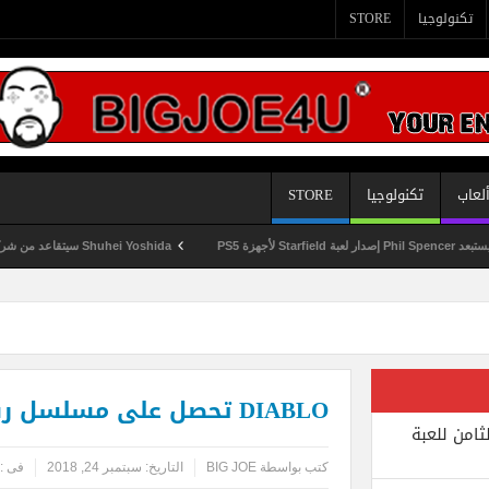
تكنولوجيا
STORE
لعاب
تكنولوجيا
STORE
Shuhei Yoshida سيتقاعد من شركة Sony في يناير المقبل
DIABLO تحصل على مسلسل رسوم متحركة
ثامن للعبة
كتب بواسطة
BIG JOE
التاريخ:
سبتمبر 24, 2018
فى :