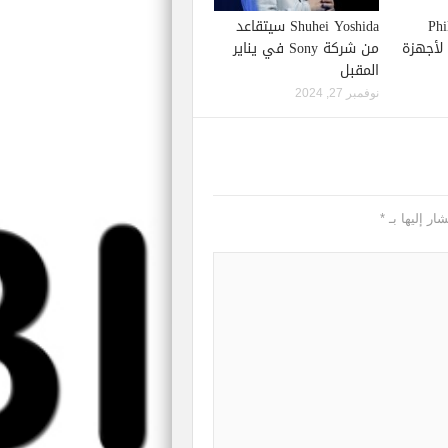
Phil S
Shuhei Yoshida سيتقاعد
إصدار لعبة Starfield لأجهزة
من شركة Sony في يناير
المقبل
نوفمبر 27, 2024
ار إليها بـ
*