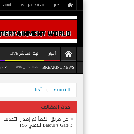
أخبار
البث المباشر LIVE
ألعاب
أخبار
البث المباشر LIVE
أ
BREAKING NEWS
عن طريق الخطأ تم إصدار التحديث الثامن للعبة Baldur’s Gate 3 للاعبي PS5
لا يستبعد Phil Spencer إصدار لعبة Starfield لأجهزة PS5
وداعاً 360 Marketplace مع إغلاق Microsoft للمتجر
الرئيسيه
أخبار
أحدث المقالات
عن طريق الخطأ تم إصدار التحديث ال
Baldur’s Gate 3 للاعبي PS5