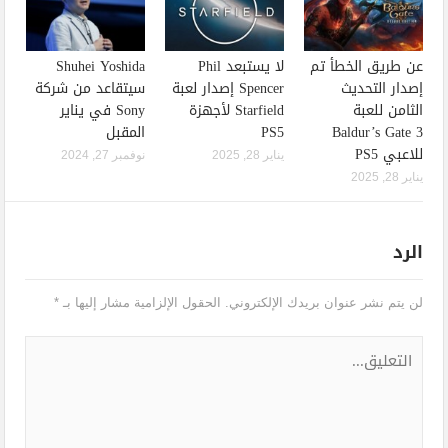
عن طريق الخطأ تم
لا يستبعد Phil
Shuhei Yoshida
إصدار التحديث
Spencer إصدار لعبة
سيتقاعد من شركة
الثامن للعبة
Starfield لأجهزة
Sony في يناير
Baldur’s Gate 3
PS5
المقبل
للاعبي PS5
يناير 28, 2025
نوفمبر 27, 2024
يناير 28, 2025
الرد
لن يتم نشر عنوان بريدك الإلكتروني.
الحقول الإلزامية مشار إليها بـ
*