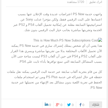
اترك تعليق
1720 مشاهدة
واجهت خدمة PS Now اعتراضات عديدة وقت الإعلان عنها بسبب
اعتمادها على البث الرقمي فقط، ولكن مؤخرا عدلت Sony عن
استراتيجيتها السابقة معلنة عن إمكانية تحميل ألعاب PS4 و PS2 عبر
الخدمة وتجربتها مباشرة بجانب خيار البث الرقمي بدون شك.
هذا يعني أن أي شخص يمتلك إشتراك ساري في خدمة PS Now يمكنه
الآن تحميل الألعاب المختلفة بدلا من تجربتها مباشرة ويسري هذا القرار
على ألعاب PS2 و PS4 في حين أن ألعاب PS3 ليست متاحة حتى الآن
بسبب المشاكل السابقة التي تمنع توافرها بأداء ثابت على PS4.
كل من قام بتجربة ألعاب سابقة عبر خدمة البث الرقمي يمكنه نقل ملفات
حفظه في حال اشتراكه في خدمة PS Plus ومن ثم استخدام ملفات
الحفظ في تجربة اللعبة بدون مشاكل بعد الإنتهاء من تحميلها عبر خدمة
PS Now.
شارك
0
0
0
0