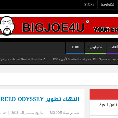
تكنولوجيا
STORE
لعاب
تكنولوجيا
STORE
Shuhei Yoshida سيتقاعد من شركة Sony في يناير المقبل
انتهاء تطوير ASSASSIN’S CREED ODYSSEY بالكامل
ثامن للعبة
كتب بواسطة
BIG JOE
التاريخ:
سبتمبر 15, 2018
فى :