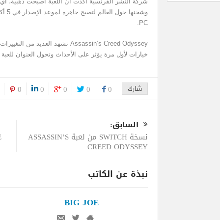
شركة النشر الفرنسية أكدت أن اللعبة أصبحت ذهبية، أي تم
PC.
Assassin’s Creed Odyssey تشهد العدي
خيارات لأول مرة يؤثر على الأحداث وتحول العنوان للعبة RPG بشكل كامل بعيدا عن الأكشن.
شارك
0
0
0
0
0
السابق:
نسخة SWITCH من لعبة ASSASSIN’S
CREED ODYSSEY
نبذة عن الكاتب
BIG JOE