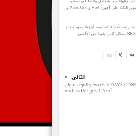
 الإنتهاء منها بالكامل والبدء في نسخها
وشحنها حول العالم لتصبح جاهزة لموعد الإصدار في 5 أكتوبر 2018 على أجهزة PS4 و Xbox One و
د من التغييرات مقارنة بالأجزاء السابقة، أبرزها وجود نظام
التالى:
DAYS GONE :الطبيعة والموت عنوان
أحدث الصور الفنية للعبة