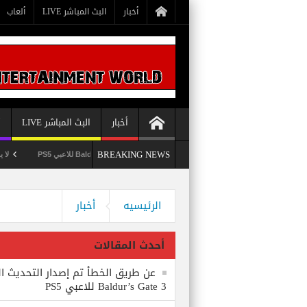
أخبار
البث المباشر LIVE
ألعاب
أخبار
البث المباشر LIVE
أ
BREAKING NEWS
عن طريق الخطأ تم إصدار التحديث الثامن للعبة Baldur’s Gate 3 للاعبي PS5
لا يستبعد Phil Spencer إصدار لعبة Starfield لأجهزة PS5
وداعاً 360 Marketplace مع إغلاق Microsoft للمتجر
الرئيسيه
أخبار
أحدث المقالات
عن طريق الخطأ تم إصدار التحديث ال
Baldur’s Gate 3 للاعبي PS5