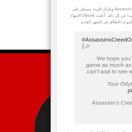
أقل من شهر يفصلنا عن موعد إطلاق Assassin’s Creed Odyssey ومازال التردد يسيطر على
العديد من اللاعبين بخصوص إقتناء العنوان من عدمه، وبعيدا عن كل ذلك، أعلنت Ubisoft الإنتهاء
#AssassinsCreedO
🍾🎉
We hope you'l
game as much as w
can't wait to see 
Your Odys
p