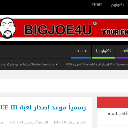
تكنولوجيا
STORE
لعاب
تكنولوجيا
STORE
Shuhei Yoshida سيتقاعد من شركة Sony في يناير المقبل
رسمياً موعد إصدار لعبة SHENMUE III
ثامن للعبة
كتب بواسطة
BIG JOE
التاريخ:
أغسطس 21, 2018
فى 