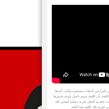
Shenmue I في 2015 واللعبة تعاني كثيراً من تأجيلات مستمرة وكانت أخرها
لعام حيث كشف السيد Yu Suzuki مخرج اللعبة بأن اللعبة سيتم تأجيل موعد صدورها
ة للمزيد من الوقت لتقديم أفضل تجربة ممكنة لمحبي تلك
 تجربة تلك اللعبة هذا العام.