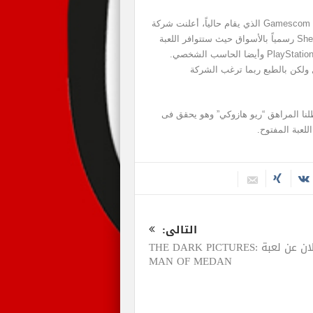
ومن خلال تواجد لعبة Shenmue III بأحداث معرض Gamescom 2018 الذي يقام حالياً، أعلنت شركة
النشر Deep Silver أخيراً عن موعد إصدار لعبة Shenmue III رسمياً بالأسواق حيث ستتوافر اللعبة
فى السابع والعشرين من أغسطس 2019 عبر منصتي PlayStation 4 وأيضا الحاسب الشخصي.
 ولكن بالطبع ربما ترغب الشركة
لقصة بطلنا المراهق “ريو هازوكي” وهو يحقق فى
لعبة المفتوح.
التالى:
الإعلان عن لعبة THE DARK PICTURES:
MAN OF MEDAN