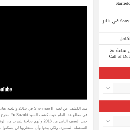
 يستبعد Phil Spencer إصدار لعبة Starfield
Shuhei Yoshida سيتقاعد من شركة Sony في يناير
ط كل ساعة مع
 لعبة Call of Duty: Black
منذ الكشف عن لعبة II
في مطلع هذا ا
حتى النصف الثاني من 2018 وأنهم بحاج
السلسلة المميزة، ولكن يبدوا وأن منتظريها لن يتمكنوا من