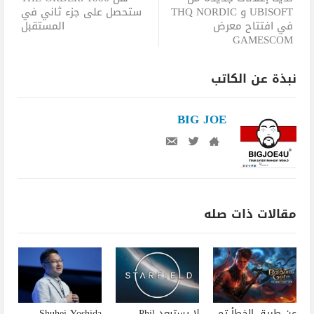
UBISOFT و THQ NORDIC
ستحصل على جزء ثاني في
في افتتاح معرض
المستقبل
GAMESCOM
نبذة عن الكاتب
BIG JOE
مقالات ذات صله
عن طريق الخطأ تم
لا يستبعد Phil
Shuhei Yoshida