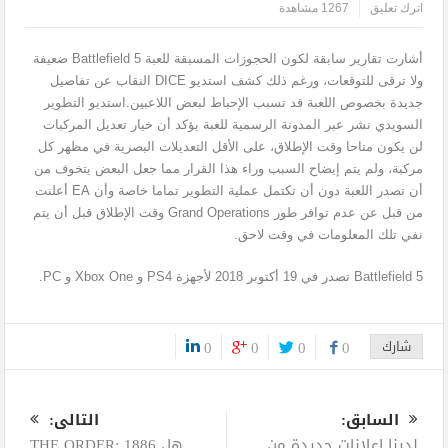
اترك تعليق
1267 مشاهدة
أشارت تقارير سابقة لكون الحجوزات المسبقة للعبة Battlefield 5 ضعيفة
ولا ترقى للتوقعات، ورغم ذلك كشف استديو DICE النقاب عن تفاصيل
جديدة بخصوص اللعبة قد تسبب الإحباط لبعض اللاعبين.استديو التطوير
السويدي نشر عبر المدونة الرسمية للعبة يؤكد أن خيار تعديل المركبات
لن يكون متاحا وقت الإطلاق، على الأقل التعديلات البصرية في مظهر كل
مركبة، ولم يتم إيضاح السبب وراء هذا القرار مما جعل البعض يتخوف من
أن تصدر اللعبة دون أن تكتمل عملية التطوير تماما خاصة وأن EA أعلنت
من قبل عن عدم توافر طور Grand Operations وقت الإطلاق قبل أن يتم
نفي تلك المعلومات في وقت لاحق.
Battlefield 5 تصدر في 19 أكتوبر 2018 لأجهزة PS4 و Xbox One و PC.
شارك
0
0
0
0
0
السابق:
التالى:
لدينا إعلانات جديدة من
هل THE ORDER: 1886