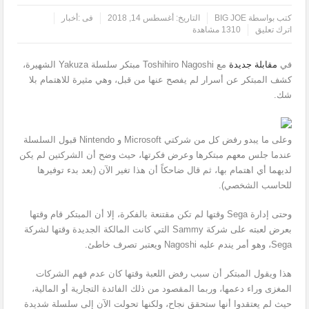
كتب بواسطة
BIG JOE
التاريخ:
أغسطس 14, 2018
فى :
أخبار
اترك تعليق
1310 مشاهدة
في
مقابلة جديدة
مع Toshihiro Nagoshi مبتكر سلسلة Yakuza الشهيرة،
كشف المبتكر عن أسرار لم يفصح عنها من قبل، وهي مثيرة للاهتمام بلا
شك.
وعلى ما يبدو رفض كل من شركتي Microsoft و Nintendo قبول السلسلة
عندما جلس معهم مبتكرها وعرض فكرتها، حيث وضح أن الشركتين لم يكن
لديهما أي اهتمام بها، ثم قال ضاحكاً أن هذا تغير الآن (بعد بدء توفيرها
للحاسب الشخصي).
وحتى إدارة Sega وقتها لم تكن مقتنعة بالفكرة، إلا أن المبتكر قام وقتها
بعرض لعبته على شركة Sammy التي كانت المالكة الجديدة وقتها لشركة
Sega، وهو أمر يندم عليه Nagoshi ويعتبر تصرف خاطئ.
هذا ويقول المبتكر أن سبب رفض اللعبة وقتها كان عدم فهم الشركات
المغزى وراء دعمها، وربما المقصود من ذلك الفائدة التجارية أو المالية،
حيث لم يعتقدوا أنها ستحقق نجاح، ولكنها تحولت الآن إلى سلسلة شديدة