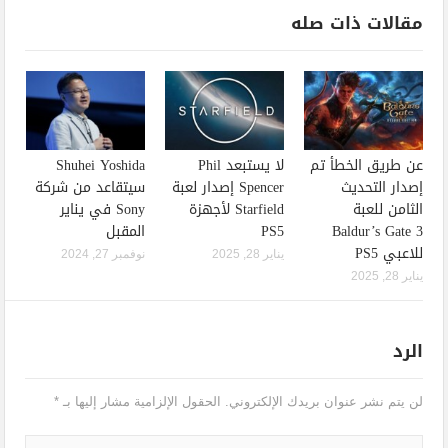
مقالات ذات صله
عن طريق الخطأ تم
لا يستبعد Phil
Shuhei Yoshida
إصدار التحديث
Spencer إصدار لعبة
سيتقاعد من شركة
الثامن للعبة
Starfield لأجهزة
Sony في يناير
Baldur’s Gate 3
PS5
المقبل
للاعبي PS5
يناير 28, 2025
نوفمبر 27, 2024
يناير 28, 2025
الرد
لن يتم نشر عنوان بريدك الإلكتروني.
الحقول الإلزامية مشار إليها بـ
*