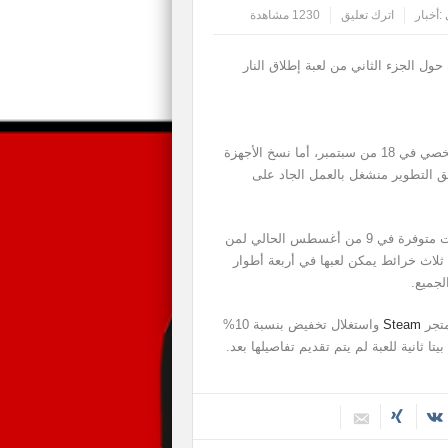
:
أخبار
اترك تعليق
1230 مشاهدة
New World In تفاصيل جديدة حول الجزء الثاني من لعبة إطلاق النار
وتبين أن النسخة الكاملة منها ستطلق على الحاسب الشخصي في 18 من سبتمبر، أما نسخ الأجهزة
ق التطوير منشغل بالعمل الجاد على
هذا ومن الجدير بالذكر أن نسخة البيتا الأولى للعبة أصبحت متوفرة في 9 من أغسطس الحالي لمن
ثلاث خرائط يمكن لعبها في أربعة أطوار
جميع.
متجر
Steam
واستغلال تخفيض بنسبة 10%