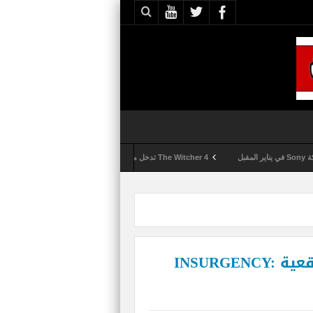
The Witcher 4 تدخل مرحلة الإنتاج الكامل
Activision تقوم بعمليات تمشيط كل ساعة مع تزايد شكاوى الغش في لعبة Call of Duty: Black Ops 6
موعد صدور لعبة التصويب الواقعية INSURGENCY: