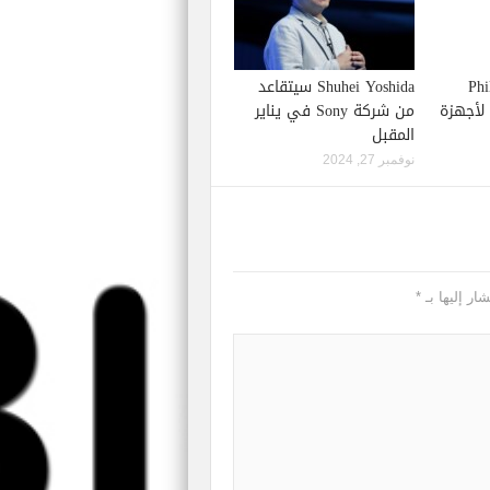
Phil S
Shuhei Yoshida سيتقاعد
إصدار لعبة Starfield لأجهزة
من شركة Sony في يناير
المقبل
نوفمبر 27, 2024
ار إليها بـ
*