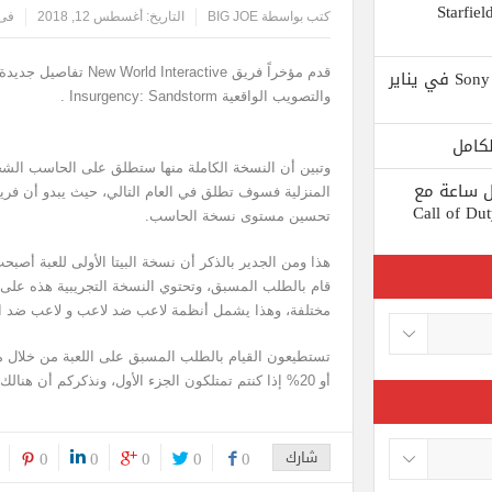
 يستبعد Phil Spencer إصدار لعبة Starfield
كتب بواسطة
BIG JOE
التاريخ:
أغسطس 12, 2018
فى 
Shuhei Yoshida سيتقاعد من شركة Sony في يناير
قدم مؤخراً فريق teractive
والتصويب الواقعية Insurgency: Sandstorm .
ط كل ساعة مع
المنزلية فسوف تطلق في العام التالي، حيث يبدو أن فري
 لعبة Call of Duty: Black
تحسين مستوى نسخة الحاسب.
قام بالطلب المسبق، وتحتوي النسخة التجريبية هذه على 
مختلفة، وهذا يشمل أنظمة لاعب ضد لاعب و لاعب ضد ال
تستطيعون القيام بالطلب المسبق على اللعبة من خلال 
أو 20% إذا كنتم تمتلكون الجزء الأول، ونذكركم أن هنالك بيتا ثانية للعبة لم يتم تقديم تفاصيلها بعد.
شارك
0
0
0
0
0