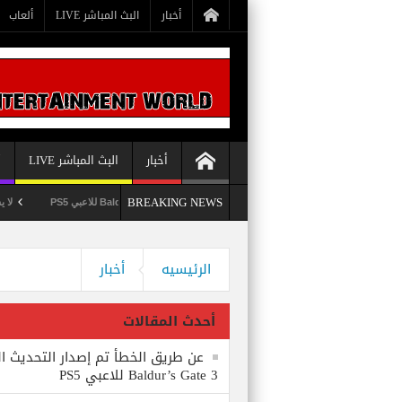
أخبار
البث المباشر LIVE
ألعاب
أخبار
البث المباشر LIVE
أ
BREAKING NEWS
عن طريق الخطأ تم إصدار التحديث الثامن للعبة Baldur’s Gate 3 للاعبي PS5
لا يستبعد Phil Spencer إصدار لعبة Starfield لأجهزة PS5
وداعاً 360 Marketplace مع إغلاق Microsoft للمتجر
الرئيسيه
أخبار
أحدث المقالات
عن طريق الخطأ تم إصدار التحديث ال
Baldur’s Gate 3 للاعبي PS5