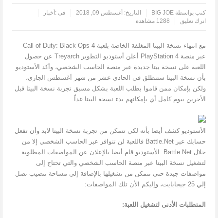
كتب بواسطة
BIG JOE
التاريخ:
أغسطس 09, 2018
فى :
أخبار
اترك تعليق
1288 مشاهدة
مع انتهاء نسخة البيتا المغلقة الخاصة بلعبة Call of Duty: Black Ops 4
عبر منصة PlayStation 4 أعلن أستوديو التطوير Treyarch عن حصول
اللعبة على نسخة بيتا جديدة عبر منصة الحاسب الشخصي، وأكد الأستوديو
بأن نسخة البيتا ستنطلق في الحادي عشر من شهر أغسطس الجاري،
ولكن بإمكان ممن قاموا بطلب اللعبة بشكل مسبق تجربة نسخة البيتا قبل
الأخرين بيوم كامل أي بإمكانهم بدء نسخة البيتا غداً.
الأستوديو كشف أيضا بأنه لكي تتمكن من تجربة نسخة البيتا لابد وأن تفعل
حسابك عبر Battle.Net فاللعبة لن تتوافر عبر الحاسب الشخصي إلا من
خلال Battle.Net. الأستوديو قام أيضا بالإعلان عن المواصفات المطلوبة
لتشغيل نسخة البيتا عبر منصة الحاسب الشخصي والتي تحتاج إلى
مواصفات جيدة حتى تتمكن من تشغيلها بالإضافة إلي مساحة تنصيب تصل
إلي 25 جيجابايت، وإليكم الأن تلك المواصفات:
المتطلبات الأدنى لتشغيل اللعبة: