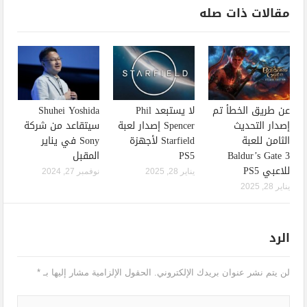
مقالات ذات صله
عن طريق الخطأ تم
لا يستبعد Phil
Shuhei Yoshida
إصدار التحديث
Spencer إصدار لعبة
سيتقاعد من شركة
الثامن للعبة
Starfield لأجهزة
Sony في يناير
Baldur’s Gate 3
PS5
المقبل
للاعبي PS5
يناير 28, 2025
نوفمبر 27, 2024
يناير 28, 2025
الرد
لن يتم نشر عنوان بريدك الإلكتروني.
الحقول الإلزامية مشار إليها بـ
*