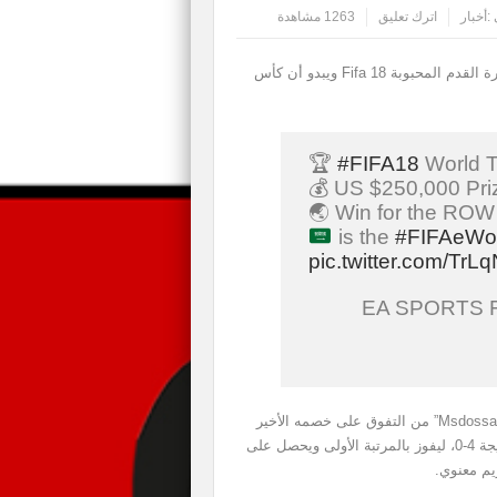
:
أخبار
اترك تعليق
1263 مشاهدة
انتهت مؤخراً البطولة العالمية FIFA eWorld Cup للعبة كرة القدم المحبوبة Fifa 18 ويبدو أن كأس
🏆
#FIFA18
World T
💰 US $250,000 Pri
🌏 Win for the ROW
is the
#FIFAeWo
pic.twitter.com/Tr
فقد تمكن اللاعب العربي السعودي مساعد الدوسري “Msdossary” من التفوق على خصمه الأخير
Stefano ‘StefanoPinna’ Pinna في النهائيات الكبيرة بنتيجة 4-0، ليفوز بالمرتبة الأولى ويحصل على