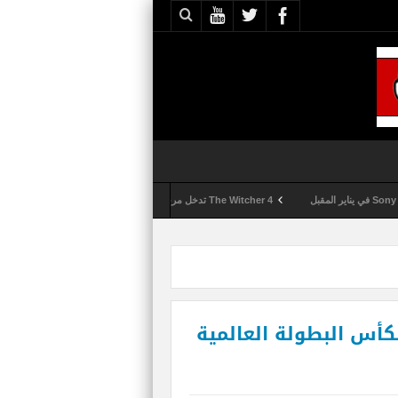
The Witcher 4 تدخل مرحلة الإنتاج الكامل
Activision تقوم بعمليات تمشيط كل ساعة مع تزايد شكاوى الغش في لعبة Call of Duty: Black Ops 6
كأس البطولة العالمية