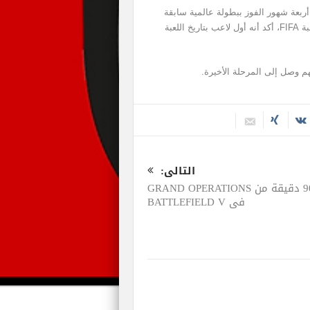
ربعة شهور الفوز ببطولة عالمية سابقة
تحت رعاية EA، والآن بعد فوزه بهذه البطولة الجديدة للعبة FIFA، أكد أنه أول لاعب بتاريخ اللعبة
التالى:
90 دقيقة من GRAND OPERATIONS
في BATTLEFIELD V