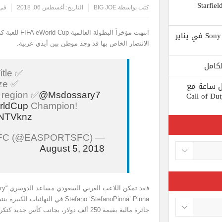
 يستبعد Phil Spencer إصدار لعبة Starfield
كتب بواسطة
BIG JOE
التاريخ:
أغسطس 06, 2018
فى 
Shuhei Yoshida سيتقاعد من شركة Sony في يناير
الانتصار الخاص بها قد وجد موطن بين أيدي عربية.
itle ✅
ze ✅
ط كل ساعة مع
 لعبة Call of Duty: Black
 region ✅
@Msdossary7
rldCup
Champion!
LqNTVknz
— EA SPORTS FC (@EASPORTSFC)
August 5, 2018
جائزة مالية بقيمة 250 ألف دولار، بجانب كأس جديد كتكريم معنوي.