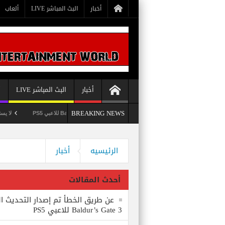
أخبار
البث المباشر LIVE
ألعاب
أخبار
البث المباشر LIVE
أ
BREAKING NEWS
عن طريق الخطأ تم إصدار التحديث الثامن للعبة Baldur’s Gate 3 للاعبي PS5
لا يستبعد Phil Spencer إصدار لعبة Starfield لأجهزة PS5
Bethesda تُسجل علامة تجارية بعنوان Starborn تَخص لعبة Starfield
وداعاً 360 Marketplace مع إغلاق Microsoft للمتجر
الرئيسيه
أخبار
أحدث المقالات
عن طريق الخطأ تم إصدار التحديث ال
Baldur’s Gate 3 للاعبي PS5