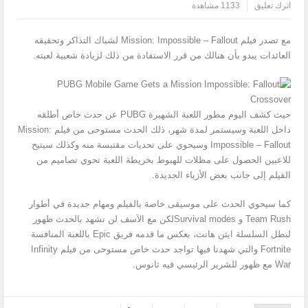
اترك تعليق
1133 مشاهدة
مع تصدر فيلم Mission: Impossible – Fallout لشباك التذاكر وتحقيقه
العائدات يبدو بأن هنالك من قرر الاستفادة من ذلك لزيادة شعبية لعبته.
حيث كشف اليوم مطور اللعبة الشهيرة PUBG عن حدث خاص أطلقه
داخل اللعبة وسيستمر لمدة شهر، ذلك الحدث مستوحى من فيلم Mission:
Impossible – Fallout وسيحوي على تحديات مقتبسة منه وكذلك سيتيح
للاعبين الحصول على مظلات للهبوط بخريطة اللعبة تحوي تصاميم من
الفيلم إلى جانب بعض الأزياء الجديدة.
كما سيحوي الحدث على موسيقى خاصة بالفيلم ومهام جديدة في أطوار
Team Rush و Survival modesلكن مع الآسف لن نشهد بالحدث ظهور
لبطل السلسلة ايثن هانت، بعكس ما قدمه فريق Epic باللعبة المنافسة
Fortnite والتي شهدنا فيها تواجد حدث خاص مستوحى من فيلم Infinity
War مع ظهور للشرير الرئيسي فيه ثانوس.