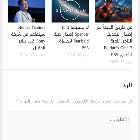
عن طريق الخطأ تم
لا يستبعد Phil
Shuhei Yoshida
إصدار التحديث
Spencer إصدار لعبة
سيتقاعد من شركة
الثامن للعبة
Starfield لأجهزة
Sony في يناير
Baldur’s Gate 3
PS5
المقبل
للاعبي PS5
يناير 28, 2025
نوفمبر 27, 2024
يناير 28, 2025
الرد
لن يتم نشر عنوان بريدك الإلكتروني.
الحقول الإلزامية مشار إليها بـ
*