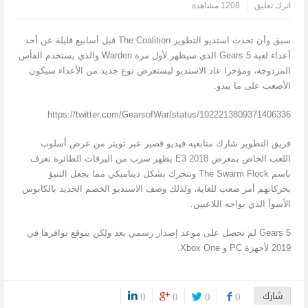
اترك تعليق
1208 مشاهدة
سبق وأن تحدث استديو التطوير The Coalition قبل أسابيع قليلة عن أحد
أعداء لعبة Gears 5 الذي سيظهر لأول مرة Warden والذي يستخدم الفأس
المزدوجة، ومؤخرا عاد الاستديو ليستعرض نوع جديد من الأعداء سيكون
الأصعب على ما يبدو.
https://twitter.com/GearsofWar/status/1022213809371406336
فريق التطوير شارك متابعيه فيديو قصير عبر تويتر من عرض أسلوب
اللعب الخاص بمعرض E3 2018 يظهر سرب من اليرقات الطائرة تعرف
باسم The Swarm Flock وتتحرك بشكل ديناميكي مما يجعل التنبؤ
بحركاتهم أمر صعب للغاية، ولذلك وصف الاستديو الخصم الجديد بالكابوس
الأسوأ الذي يواجه اللاعبين.
Gears 5 لم تحصل على موعد إصدار رسمي بعد ولكن يتوقع توافرها في
2019 لأجهزة PC و Xbox One.
شارك
0
0
0
0