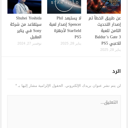
عن طريق الخطأ تم
لا يستبعد Phil
Shuhei Yoshida
إصدار التحديث
Spencer إصدار لعبة
سيتقاعد من شركة
الثامن للعبة
Starfield لأجهزة
Sony في يناير
Baldur’s Gate 3
PS5
المقبل
للاعبي PS5
يناير 28, 2025
نوفمبر 27, 2024
يناير 28, 2025
الرد
لن يتم نشر عنوان بريدك الإلكتروني.
الحقول الإلزامية مشار إليها بـ
*