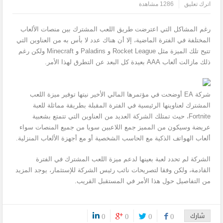
اترك تعليق
1286 مشاهدة
رغم المشاكل التي اعترضت طريق اللعب المشترك بين منصات الألعاب
المختلفة في الفترة الماضية، إلا أن هناك عدد لا بأس به من العناوين التي
تتيح تلك الميزة مثل Rocket League و Paladins و Minecraft ولكن رغم
ذلك مازالت ألعاب AAA بعيدة كل البعد عن التطرق لهذا الأمر.
شركة EA أوضحت في مؤتمرها المالي الأخير نيتها توفير ميزة اللعب
المشترك لعناوينها الرئيسية في الفترة المقبلة بطريقة مماثلة للعبة
Fortnite، حيث تمتلك الشركة العديد من العناوين التي تتمتع بشعبية
عريضة وسيكون من المميز جمع اللاعبين سويا من جميع المنصات سواء
ألعاب الهواتف الذكية مع الحاسب الشخصية أو مع أجهزة الألعاب المنزلية.
الشركة لم تحدد لعبة بعينها لدعم ميزة اللعب المشترك في الفترة
القادمة، ولكن وفقا لتصريحات نائب رئيس الشركة للإستثمار، يوجد المزيد
من التفاصيل حول هذا الأمر في المستقبل القريب.
شارك
0
0
0
0