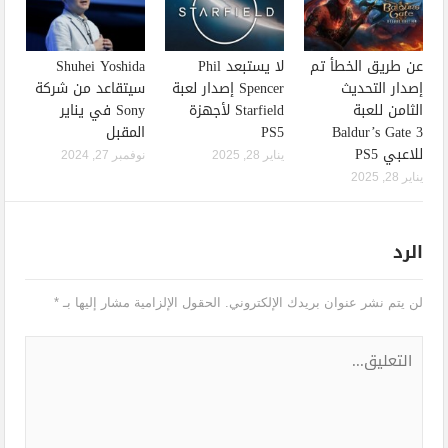
عن طريق الخطأ تم
لا يستبعد Phil
Shuhei Yoshida
إصدار التحديث
Spencer إصدار لعبة
سيتقاعد من شركة
الثامن للعبة
Starfield لأجهزة
Sony في يناير
Baldur’s Gate 3
PS5
المقبل
للاعبي PS5
يناير 28, 2025
نوفمبر 27, 2024
يناير 28, 2025
الرد
لن يتم نشر عنوان بريدك الإلكتروني.
الحقول الإلزامية مشار إليها بـ
*