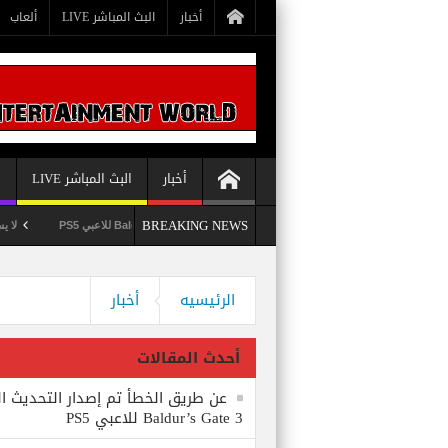
أخبار
البث المباشر LIVE
ألعاب
أخبار
البث المباشر LIVE
أ
BREAKING NEWS
عن طريق الخطأ تم إصدار التحديث الثامن للعبة Baldur’s Gate 3 للاعبي PS5
لا يستبعد Phil Spencer إصدار لعبة Starfield لأجهزة PS5
Bethesda تُسجل علامة تجارية بعنوان Starborn تَخص لعبة Starfield
وداعاً 360 Marketplace مع إغلاق Microsoft للمتجر
الرئيسيه
أخبار
أحدث المقالات
عن طريق الخطأ تم إصدار التحديث ال
Baldur’s Gate 3 للاعبي PS5