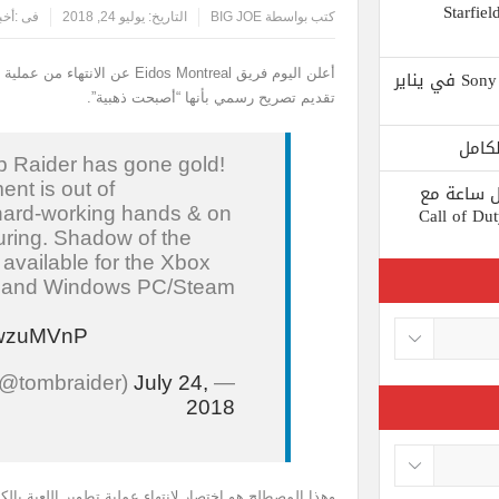
 يستبعد Phil Spencer إصدار لعبة Starfield
كتب بواسطة
BIG JOE
التاريخ:
يوليو 24, 2018
فى :
أخب
Shuhei Yoshida سيتقاعد من شركة Sony في يناير
تقديم تصريح رسمي بأنها “أصبحت ذهبية”.
 Raider has gone gold!
ent is out of
ط كل ساعة مع
 لعبة Call of Duty: Black
 hard-working hands & on
uring. Shadow of the
 available for the Xbox
4, and Windows PC/Steam
XTwzuMVnP
July 24,
— Tomb Raider (@tombraider)
2018
وهذا المصطلح هو اختصار لانتهاء عملية تطوير اللعبة بالكا