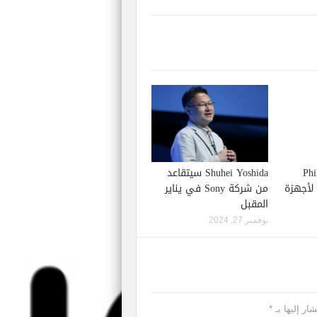
Phil S
Shuhei Yoshida سيتقاعد
إصدار لعبة Starfield لأجهزة
من شركة Sony في يناير
المقبل
نوفمبر 27, 2024
ار إليها بـ
*