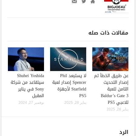
مقالات ذات صله
عن طريق الخطأ تم
لا يستبعد Phil
Shuhei Yoshida
إصدار التحديث
Spencer إصدار لعبة
سيتقاعد من شركة
الثامن للعبة
Starfield لأجهزة
Sony في يناير
Baldur’s Gate 3
PS5
المقبل
للاعبي PS5
يناير 28, 2025
نوفمبر 27, 2024
يناير 28, 2025
الرد