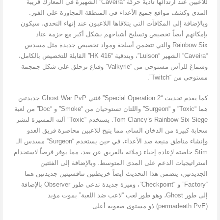
للاعبين عند ارتدائها تأدية حركة “Caveira” الشهيرة في المعارك قريبة
المدى وكشف مواقع جميع الأعداء في المنطقة المجاورة على الفور.
وبالإضافة إلى المكافآت التي يتلاقاها اللاعبون عند إنهاء التحدي، سيكون
بإمكانهم أيضاً تخصيص وتسليح أشباحهم بشكل أكبر مع حزمة عتاد
Rainbow Six والتي تتضمن أسلحة ومواد تخصيص جديدة مثل مسدس
“Caveira” الشهير “Luison”، وبندقية “HK 416” القابلة للتخصيص بالكامل،
وشماغ للرأس مستوحى من “Valkyrie” وقناع تزحلق على شكل جمجمة
مستوحى من “Twitch”.
كما يقدم تحديث “Special Operation 2” فئتي Ghost War PvP جديدتين
هما “Toxic” و “Surgeon” واللتان تستوحيان من “Smoke” و “Doc” من لعبة
Tom Clancy’s Rainbow Six Siege. يستخدم “Toxic” آلته المسيرة لنشر
سحابة كبيرة من الدخان السام، مما يتيح للاعبين محاصرة فريق العدو
وإنشاء مناطق منيعة ضد الأعداء، في حين يستخدم “Surgeon” مسدس الـ
Stim خاصته لإعادة إحياء زملائه بالفريق عن بعد، مما يوفر فرصاً لاستخدام
استراتيجيات الدعم على المدى المتوسط. وبالإضافة إلى الفئتين
الجديدتين، يتضمن هذا التحديث أيضاً خريطتين تنافسيتين جديدتين هما
“Factory” و “Checkpoint”، وميزة جديدة تدعى طور Observer بالإضافة
إلى طور Ghost، وهو طور لعب “لاعب ضد اللعبة” بموت مؤبد
(permadeath PvE) ذو مستوى صعوبة أعلى.