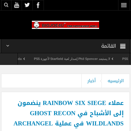
القائمة
لا يستبعد Phil Spencer إصدار لعبة Starfield لأجهزة PS5
Shuhei Yoshida سيتقاعد من شركة Sony في يناير المقبل
وداعاً 360 Marketplace مع إغلاق Microsoft للمتجر
الرئيسيه
أخبار
عملاء RAINBOW SIX SIEGE ينضمون
إلى الأشباح في GHOST RECON
WILDLANDS في عملية ARCHANGEL