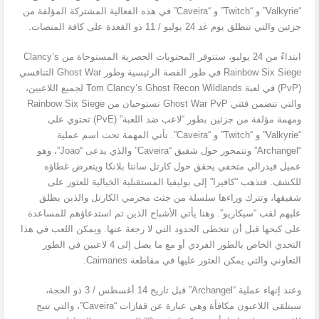
“Valkyrie” و “Twitch” و “Caveira” في هذه الفعالية المشتركة المؤلفة من
جزئين والتي تنطلق يوم غد 24 يوليو / 11 ذو القعدة على كافة المنصات.
ابتداءً من 24 يوليو، ستتوفر المحتويات الحصرية المستوحاة من Clancy’s
Rainbow Six Siege في طور القصة الرئيسية وطور Ghost War التنافسي
(PvP) في لعبة Tom Clancy’s Ghost Recon Wildlands لجميع اللاعبين،
والتي تتضمن فئتي Ghost War PvP تستوحيان من Rainbow Six Siege
ومهمة مؤلفة من جزئين بطور “لاعب ضد اللعبة” (PvE) تحتوي على
“Valkyrie” و “Twitch” و “Caveira”. تأتي المهمة تحت اسم عملية
“Archangel” وتتمحور حول شقيق “Caveira” والذي يدعى “Joao”، وهو
عميل فيدرالي متخفي يحقق حول كارتل سانتا بلانكا ويتعرض غطاؤه
للكشف. فتذهب “كافيرا” إلى بوليفيا المستقبلية الخيالية للعثور على
شقيقها، وتترك وراءها سلسلة من جثث مجرمي الكارتل والذين يطلق
عليهم لقب “سيكاريو”. وهنا يأتي الأشباح الذين تم استدعاؤهم للمساعدة
على كبحها قبل أن تتخطى الحدود التي لا رجعة عنها. ويمكن اللعب في هذا
التحدي الخاص بالطور الفردي أو مع ما يصل إلى 4 لاعبين في الطور
التعاوني والتي يمكن العثور عليها في مقاطعة Caimanes.
وعند إنهاء عملية “Archangel” قبل تاريخ 14 أغسطس / 3 ذو الحجة،
سيتلقى اللاعبون مكافأة وهي عبارة عن قفازات “Caveira”، والتي تتيح