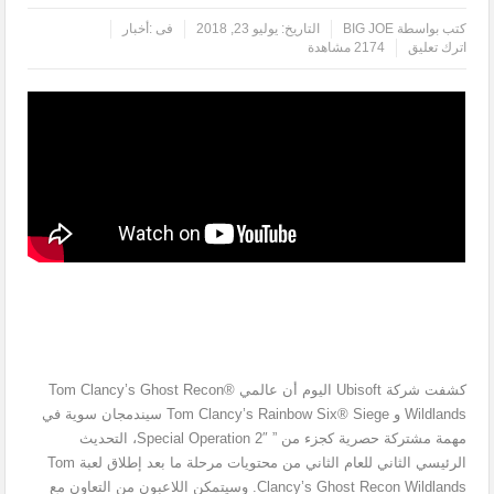
كتب بواسطة
BIG JOE
التاريخ:
يوليو 23, 2018
فى :
أخبار
اترك تعليق
2174 مشاهدة
كشفت شركة Ubisoft اليوم أن عالمي Tom Clancy’s Ghost Recon®
Wildlands و Tom Clancy’s Rainbow Six® Siege سيندمجان سوية في
مهمة مشتركة حصرية كجزء من ” Special Operation 2″، التحديث
الرئيسي الثاني للعام الثاني من محتويات مرحلة ما بعد إطلاق لعبة Tom
Clancy’s Ghost Recon Wildlands. وسيتمكن اللاعبون من التعاون مع