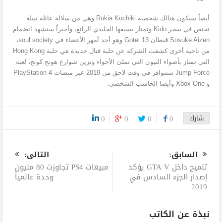
أيضاً سيكون هنالك شخصية Rukia Kuchiki وهي من سلالة عائلة نبيلة
تختص في سحر Kido وتمتاز بسيفها الجليدي الرائع، وأخيراً سنشهد انضمام
Sosuke Aizen قبطان Gotei 13 وهو أحد أمهر الأعضاء في soul society،
من ناحية أخرى كشفت الشركة عن حلبة قتال جديدة هي حلبة Hong Kong
التي تمتاز بأضواء النيون التي تملئ الأجواء وتزين شوارع هونج كونج، لعبة
Jump Force ستتوافر في وقت لاحق من 2019 عبر منصات PlayStation 4
و Xbox One وأيضا الحاسب الشخصي.
شارك
0
0
0
0
0
السابق:
التالى:
تلميح داخل GTA V يؤكد
مبيعات PS4 تجاوزت 80 مليون
إصدار الجزء السادس في
وحدة عالمياً
2019
نبذة عن الكاتب