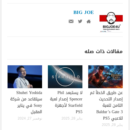
BIG JOE
مقالات ذات صله
عن طريق الخطأ تم
لا يستبعد Phil
Shuhei Yoshida
إصدار التحديث
Spencer إصدار لعبة
سيتقاعد من شركة
الثامن للعبة
Starfield لأجهزة
Sony في يناير
Baldur’s Gate 3
PS5
المقبل
للاعبي PS5
يناير 28, 2025
نوفمبر 27, 2024
يناير 28, 2025