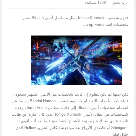
اترك تعليق
1739 مشاهدة
قدوم شخصية Ichigo Kurosaki بطل مسلسل أنمي Bleach ضمن
شخصيات لعبة Jump Force
لكن حينها لم يكن معلوم إن كانت شخصيات هذا الأنمي الشهير ستكون
قابلة للعب بأحداث اللعبة أم لا، اليوم كشفت Bandai Namco رسمياً عن
انضمام شخصيات أنمي Bleach إلى قائمة مقاتلي Jump Force، وهذه
الشخصيات هي بطل الأنمي Ichigo Kurosaki الذي كان عبارة عن طالب
ثانوية عادي يمتلك قدرة رؤية الأشباح لكنه أصبح فيما بعد أحد أقوى الـ
Shinigami أو حاصدي الأرواح بعد مواجهته للكائن الشرير Hollow الذي
حاول قتله.