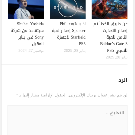
عن طريق الخطأ تم
لا يستبعد Phil
Shuhei Yoshida
إصدار التحديث
Spencer إصدار لعبة
سيتقاعد من شركة
الثامن للعبة
Starfield لأجهزة
Sony في يناير
Baldur’s Gate 3
PS5
المقبل
للاعبي PS5
يناير 28, 2025
نوفمبر 27, 2024
يناير 28, 2025
الرد
لن يتم نشر عنوان بريدك الإلكتروني.
الحقول الإلزامية مشار إليها بـ
*