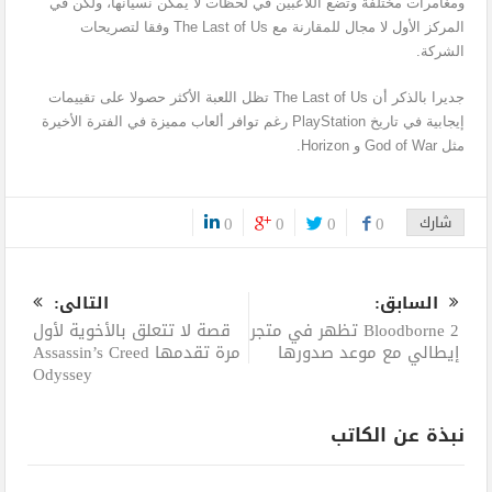
ومغامرات مختلفة وتضع اللاعبين في لحظات لا يمكن نسيانها، ولكن في
المركز الأول لا مجال للمقارنة مع The Last of Us وفقا لتصريحات
الشركة.
جديرا بالذكر أن The Last of Us تظل اللعبة الأكثر حصولا على تقييمات
إيجابية في تاريخ PlayStation رغم توافر ألعاب مميزة في الفترة الأخيرة
مثل God of War و Horizon.
شارك
0
0
0
0
0
السابق:
التالى:
Bloodborne 2 تظهر في متجر
قصة لا تتعلق بالأخوية لأول
إيطالي مع موعد صدورها
مرة تقدمها Assassin’s Creed
Odyssey
نبذة عن الكاتب