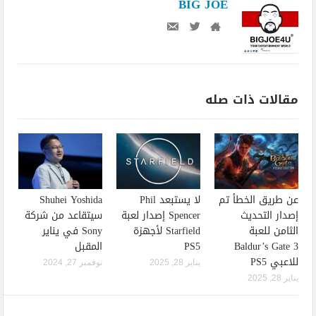
BIG JOE
مقالات ذات صله
عن طريق الخطأ تم
لا يستبعد Phil
Shuhei Yoshida
إصدار التحديث
Spencer إصدار لعبة
سيتقاعد من شركة
الثامن للعبة
Starfield لأجهزة
Sony في يناير
Baldur’s Gate 3
PS5
المقبل
للاعبي PS5
يناير 28, 2025
نوفمبر 27, 2024
يناير 28, 2025