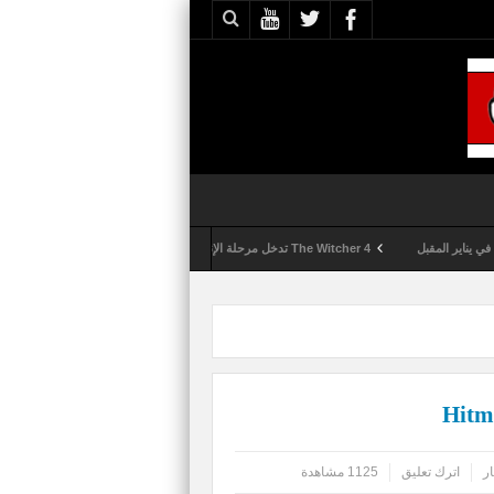
The Witcher 4 تدخل مرحلة الإنتاج الكامل
Activision تقوم بعمليات تمشيط كل ساعة مع تزايد شكاوى الغش في لعبة Call of Duty: Black Ops 6
ار
اترك تعليق
1125 مشاهدة