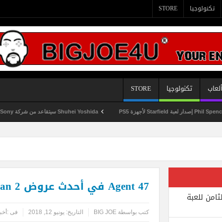
تكنولوجيا
STORE
لعاب
تكنولوجيا
STORE
Shuhei Yoshida سيتقاعد من شركة Sony في يناير المقبل
Agent 47 في أحدث عروض Hitman 2
ثامن للعبة
كتب بواسطة
BIG JOE
التاريخ:
يونيو 12, 2018
فى :
أخب