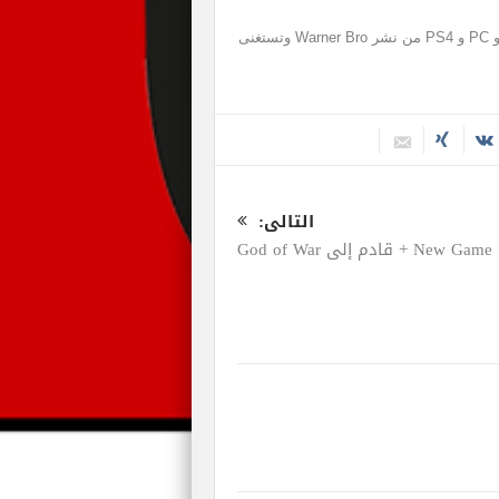
Hitman 2 تصدر في 13 نوفمبر 2018 لأجهزة Xbox One و PC و PS4 من نشر Warner Bro وتستغنى
التالى:
New Game + قادم إلى God of War