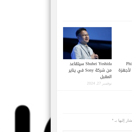
Phil S
Shuhei Yoshida سيتقاعد
إصدار لعبة Starfield لأجهزة
من شركة Sony في يناير
المقبل
نوفمبر 27, 2024
ار إليها بـ
*