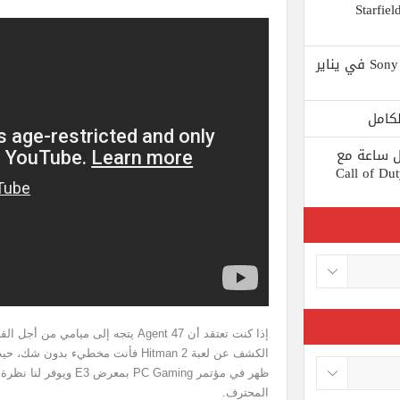
 يستبعد Phil Spencer إصدار لعبة Starfield
Shuhei Yoshida سيتقاعد من شركة Sony في يناير
ط كل ساعة مع
 لعبة Call of Duty: Black
إذا كنت تعتقد أن Agent 47 يتجه إلى م
الكشف عن لعبة Hitman 2 فأنت مخطيء
ظهر في مؤتمر PC Gaming 
المحترف.