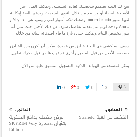
تتيح لك اللعبة تصميم شخصيتك كعادة السلسلة، ويمكنك القتال عبر
الأسلحة البيضاء أو من بعد من خلال القوى السحرية، وتدعم اللعبة إمكانية
لعبها بطور
portrait mode
، وتمتلك ثلاثة أطوار لعب رئيسية هي :
Abyss و
Arena و Town
ولم يتم تقديم تفاصيل سوى عن ذلك الأخير، حيث تبين أنه
طور مخصص للبناء، ويمكنك حتى زيارة ما قام أصدقائه ببنائه من خلاله.
سوف تستكشف في اللعبة خنادق س عديدة، يمكن أن تكون هذه الخنادق
مصممة بالأصل من قبل المطور وأخرى تم توليدها من قبل محرك تطوير.
يمكن لمستخدمي الهواتف الذكية، التسجيل المسبق عليها من الآن.
شارك
0
0
0
0
0
السابق:
التالى:
الكشف عن لعبة Starfield
عرض مضحك بدافع السخرية
بعنوان SKYRIM Very Special
Edition