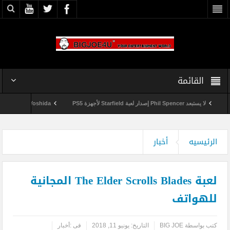
القائمة
لا يستبعد Phil Spencer إصدار لعبة Starfield لأجهزة PS5
Shuhei Yoshida سيتقاعد من شركة Sony في يناير المقبل
360 Marketplace مع إغلاق Microsoft للمتجر
الرئيسيه
أخبار
لعبة The Elder Scrolls Blades المجانية
للهواتف
كتب بواسطة
BIG JOE
التاريخ:
يونيو 11, 2018
فى :
أخبار