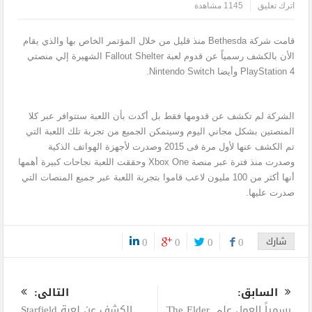
اترك تعليق
1145 مشاهدة
قامت شركة Bethesda منذ قليل من خلال المؤتمر الخاص بها والذي يقام
الأن بالكشف رسمياً عن قدوم لعبة Fallout Shelter الشهيرة إلي منصتي
PlayStation 4 وأيضا Nintendo Switch.
الشركة لم تكشف عن قدومها فقط بل أكدت بأن اللعبة ستتوافر عبر كلا
المنصتين بشكل مجاني اليوم وسيتمكن الجميع من تجربة تلك اللعبة التي
تم الكشف عنها لأول مرة فى 2015 وصدرت لأجهزة الهواتف الذكية
وصدرت منذ فترة عبر منصة Xbox One وحققت اللعبة نجاحات كبيرة أهمها
أنها أكثر من 100 مليون لاعب قاموا بتجربة اللعبة عبر جميع المنصات التي
صدرت عليها.
شارك
0
0
0
0
0
السابق:
التالى:
رسمياً العمل على The Elder
الكشف عن لعبة Starfield