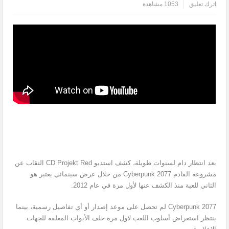
اترك تعليق
1053 مشاهدة
بعد انتظار دام لسنوات طويلة، كشف استديو CD Projekt Red النقاب عن
مشروعه القادم Cyberpunk 2077 من خلال عرض سينمائي يعتبر هو
الثاني للعبة منذ الكشف عنها لأول مرة في عام 2012.
Cyberpunk 2077 لم تحصل على موعد إصدار أو أي تفاصيل رسمية، بينما
ينتظر استعراض أسلوب اللعب لاول مرة خلف الأبواب المغلقة للجهات