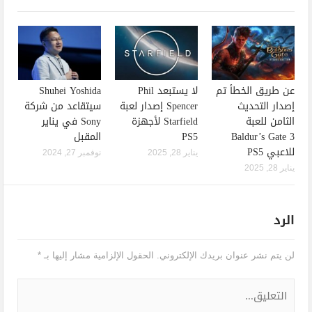
عن طريق الخطأ تم
لا يستبعد Phil
Shuhei Yoshida
إصدار التحديث
Spencer إصدار لعبة
سيتقاعد من شركة
الثامن للعبة
Starfield لأجهزة
Sony في يناير
Baldur’s Gate 3
PS5
المقبل
للاعبي PS5
يناير 28, 2025
نوفمبر 27, 2024
يناير 28, 2025
الرد
لن يتم نشر عنوان بريدك الإلكتروني.
الحقول الإلزامية مشار إليها بـ
*