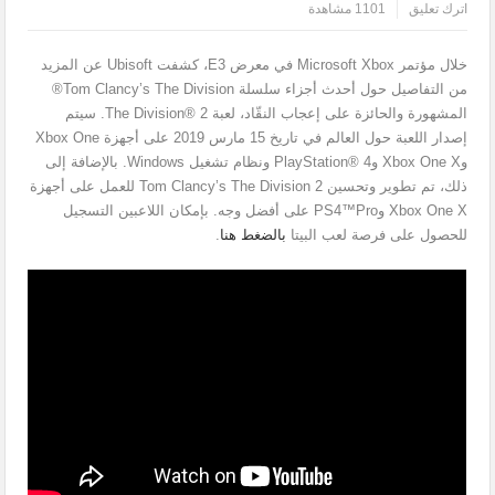
اترك تعليق
1101 مشاهدة
خلال مؤتمر Microsoft Xbox في معرض E3، كشفت Ubisoft عن المزيد
من التفاصيل حول أحدث أجزاء سلسلة Tom Clancy’s The Division®
المشهورة والحائزة على إعجاب النقّاد، لعبة The Division® 2. سيتم
إصدار اللعبة حول العالم في تاريخ 15 مارس 2019 على أجهزة Xbox One
وXbox One X وPlayStation® 4 ونظام تشغيل Windows. بالإضافة إلى
ذلك، تم تطوير وتحسين Tom Clancy’s The Division 2 للعمل على أجهزة
Xbox One X وPS4™Pro على أفضل وجه. بإمكان اللاعبين التسجيل
للحصول على فرصة لعب البيتا
بالضغط هنا
.