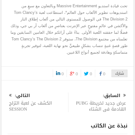
تحت قيادة استديو Massive Entertainment وبالتعاون مع سبعٍ من
استديوهات تطوير الألعاب حول العالم*، استطاعت لعبة Tom Clancy’s
The Division 2 في الوصول للمستوى التالي من ألعاب إطلاق النار
والأكشن في عالمٍ مفتوحٍ عبر الإنترنت بعناصرٍ من ألعاب آر بي جي، وذلك
فضلًا لما حققته اللعبة الأولى. بناءً على آرائكم خلال العامين السابقين وما
تعلمناه من مجتمع The Division، ستوفر Tom Clancy’s The Division 2
طور قصةٍ غنيةٍ تنساب بشكلٍ طبيعيٍّ نحو نهاية اللعبة، لتوفير تجربةٍ
متماسكةٍ وهادفة لجميع أنواع اللاعبين.
شارك
0
0
0
0
0
السابق:
التالى:
عرض جديد لخريطة PUBG
الكشف عن لعبة التزلج
القادمة في الشتاء
SESSION
نبذة عن الكاتب