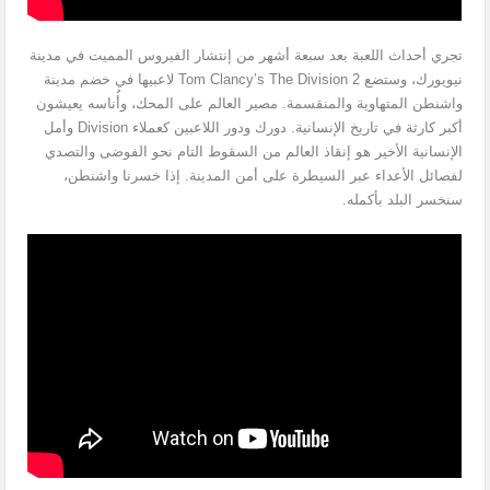
تجري أحداث اللعبة بعد سبعة أشهر من إنتشار الفيروس المميت في مدينة
نيويورك، وستضع Tom Clancy’s The Division 2 لاعبيها في خضم مدينة
واشنطن المتهاوية والمنقسمة. مصير العالم على المحك، وأُناسه يعيشون
أكبر كارثة في تاريخ الإنسانية. دورك ودور اللاعبين كعملاء Division وأمل
الإنسانية الأخير هو إنقاذ العالم من السقوط التام نحو الفوضى والتصدي
لفصائل الأعداء عبر السيطرة على أمن المدينة. إذا خسرنا واشنطن،
سنخسر البلد بأكمله.