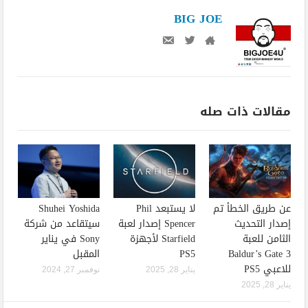
BIG JOE
مقالات ذات صله
عن طريق الخطأ تم
لا يستبعد Phil
Shuhei Yoshida
إصدار التحديث
Spencer إصدار لعبة
سيتقاعد من شركة
الثامن للعبة
Starfield لأجهزة
Sony في يناير
Baldur’s Gate 3
PS5
المقبل
للاعبي PS5
يناير 28, 2025
نوفمبر 27, 2024
يناير 28, 2025