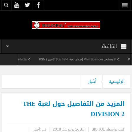
القائمة
لا يستبعد Phil Spencer إصدار لعبة Starfield لأجهزة PS5
Shuhei Yoshida سيتقاعد من شركة Sony في يناير المقبل
وداعاً 360 Marketplace مع إغلاق Microsoft للمتجر
الرئيسيه
أخبار
المزيد من التفاصيل حول لعبة THE
DIVISION 2
كتب بواسطة
BIG JOE
التاريخ:
يونيو 11, 2018
فى :
أخبار