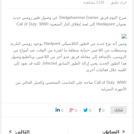
اترك تعليق
1145 مشاهدة
صرح اليوم فريق Sledgehammer Games عن وصول طور زومبي جديد
بعنوان Hordepoint إلى لعبة إطلاق النار الشعبية Call of Duty: WWII.
وتبين أنه نوع جديد من الطور الكلاسيكي Hardpoint بوجود زومبي النازية،
وسيتطلب من اللاعبين حماية منطقة ما لفترة من الوقت ضد أمواج من
الزومبي، بالإضافة إلى مقاتلة فريق عدو أخر من اللاعبين، وبالطبع وصول
هذا الطور الجديد يعني إزالة الطور السابق Infected، لكنه قد يعود إلى
اللعبة خلال فعاليات أخرى.
Call of Duty: WWII متاحة على الحاسب الشخصي والجيل الحالي من
الأجهزة المنزلية.
شارك
0
0
0
0
0
السابق:
التالى: