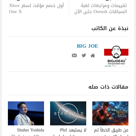
تقييمات ومراجعات لعبة
أول خصم مؤقت لسعر Xbox
السباقات Onrush حتى الآن
One X
نبذة عن الكاتب
BIG JOE
مقالات ذات صله
عن طريق الخطأ تم
لا يستبعد Phil
Shuhei Yoshida