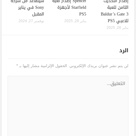
إصدار التحديث
Spencer إصدار لعبة
سيتقاعد من شركة
الثامن للعبة
Starfield لأجهزة
Sony في يناير
Baldur’s Gate 3
PS5
المقبل
للاعبي PS5
يناير 28, 2025
نوفمبر 27, 2024
يناير 28, 2025
الرد
لن يتم نشر عنوان بريدك الإلكتروني.
الحقول الإلزامية مشار إليها بـ
*