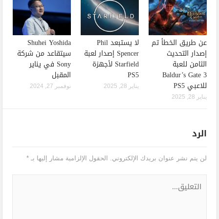
عن طريق الخطأ تم
لا يستبعد Phil
Shuhei Yoshida
إصدار التحديث
Spencer إصدار لعبة
سيتقاعد من شركة
الثامن للعبة
Starfield لأجهزة
Sony في يناير
Baldur’s Gate 3
PS5
المقبل
للاعبي PS5
يناير 28, 2025
نوفمبر 27, 2024
يناير 28, 2025
الرد
لن يتم نشر عنوان بريدك الإلكتروني.
الحقول الإلزامية مشار إليها بـ
*