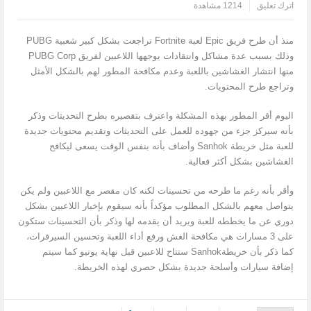
اترك تعليق
1214 مشاهدة
منذ أن طرح فريق Epic لعبة Fortnite تراجعت بشكل كبير شعبية PUBG
وذلك بسبب عدة مشاكل وانتقادات يوجهها اللاعبين لفريق PUBG Corp
منها انتشار الغشاشين باللعبة وعدم مكافحة المطور لهم بالشكل الأمثل
وتراجع طرح المحتويات.
اليوم أقر المطور بهذه المشكلة واعترف بتقصيره بطرح التحديثات وذكر
بأنه سيركز جزء من جهوده للعمل على التحديثات وتقديم محتويات جديدة
للعبة مثل خريطة Sanhok وأضاف بأنه بنفس الوقت يسعى ليكافح
الغشاشين بشكل أكثر فعالية.
وأقر بأنه رغم ما طرحه من تحسينات لكنه كان مقصر مع اللاعبين ولم يكن
يتواصل معهم بالشكل المطلوب مؤكداً بأنه سيقوم بإخبار اللاعبين بشكل
دوري عن ما يخططه للعبة ويريد أن يقدمه لها وذكر بأن التحسينات ستكون
على 3 مسارات هي مكافحة الغش ورفع أداء اللعبة وتحسين السيرفرات،
كما ذكر بأن خريطةSanhok ستتاح للاعبين قبل نهاية يونيو كما سيتم
إضافة سيارات وأسلحة جديدة بشكل حصري لهذه الخريطة.