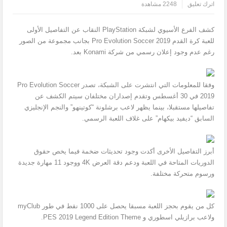
اترك تعليق
2248 مشاهدة
كشف الفرع الأسيوي لشبكة PlayStation النقاب عن التفاصيل الأولى
للعبة كرة القدم Pro Evolution Soccer 2019 بجانب مجموعة من الصور
رغم عدم وجود إعلان رسمي من شركة Konami بعد.
وفقا للمعلومات التي انتشرت على الشبكة، تصدر Pro Evolution Soccer
2019 في 30 أغسطس وتقدم إصداران مختلفان سيتم الكشف عن
تفاصيلها مستقبلا، بينما يظهر لاعب برشلونة “كوتينهو” والنجم الإنجليزي
السابق “ديفيد بيكهام” على غلاف اللعبة الرسمي.
أبرز التفاصيل الأخرى أكدت وجود تحديثات ضخمة فيما يخص حقوق
الدوريات المتاحة في اللعبة ودعم دقة العرض 4K ووجود 11 مهارة جديدة
ورسوم متحركة مختلفة.
كل من يقوم بحجز اللعبة مسبقا يحصل على 1000 نقط في طور myClub
ولاعب برازيلي اسطوري و PES 2019 Legend Edition Theme.