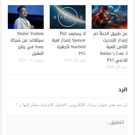
عن طريق الخطأ تم
لا يستبعد Phil
Shuhei Yoshida
إصدار التحديث
Spencer إصدار لعبة
سيتقاعد من شركة
الثامن للعبة
Starfield لأجهزة
Sony في يناير
Baldur’s Gate 3
PS5
المقبل
للاعبي PS5
يناير 28, 2025
نوفمبر 27, 2024
يناير 28, 2025
الرد
لن يتم نشر عنوان بريدك الإلكتروني.
الحقول الإلزامية مشار إليها بـ
*