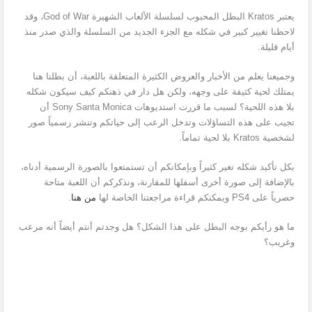
يعتبر Kratos البطل المحبوب لسلسلة الألعاب الشهيرة God of War، وقد
لاحظنا تغيير كبير في شكله مع الجزء الجديد من السلسلة والذي صدر منذ
أيام قليلة.
وجميعنا يعلم من الأخبار والعروض الكثيرة المتعلقة باللعبة، أن بطلنا هنا
يمتلك لحية كثيفة على وجهه، ولكن هل دار في ذهنكم كيف سيكون شكله
بلا هذه اللحية؟ لسبب ما قررت استديوهات Sony Santa Monica أن
تجيب على هذه التساؤلات وتدخل الرعب إلى حياتكم وتنشر رسمياً صور
لشخصية Kratos بلا لحية تماماً.
بكل تأكيد شكله تغير كثيراً وبإمكانكم أن تستمتعوا بالصورة الرسمية أدناه،
بالإضافة إلى صورة أخرى أسفلها للمقارنة، ونذكركم أن اللعبة متاحة
حصرياً على PS4 ويمكنكم قراءة مراجعتنا الخاصة لها
من هنا
.
ما هو رأيكم بوجه البطل على هذا الشكل؟ هل وجدتم أنتم أيضاً أنه مرعب
وغريب؟