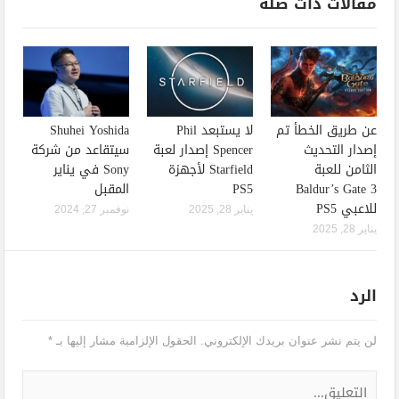
مقالات ذات صله
عن طريق الخطأ تم
لا يستبعد Phil
Shuhei Yoshida
إصدار التحديث
Spencer إصدار لعبة
سيتقاعد من شركة
الثامن للعبة
Starfield لأجهزة
Sony في يناير
Baldur’s Gate 3
PS5
المقبل
للاعبي PS5
يناير 28, 2025
نوفمبر 27, 2024
يناير 28, 2025
الرد
لن يتم نشر عنوان بريدك الإلكتروني.
الحقول الإلزامية مشار إليها بـ
*