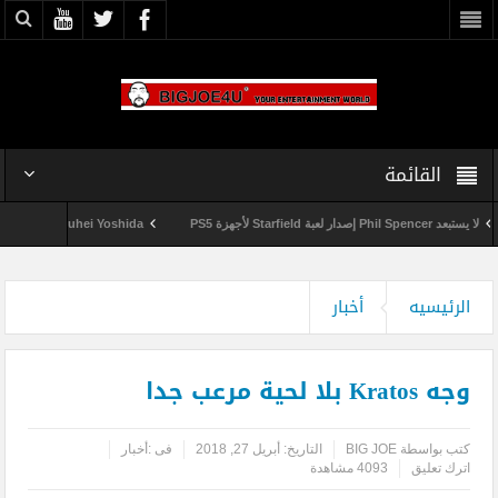
القائمة
لا يستبعد Phil Spencer إصدار لعبة Starfield لأجهزة PS5
Shuhei Yoshida سيتقاعد من شركة Sony في يناير المقبل
الرئيسيه
أخبار
وجه Kratos بلا لحية مرعب جدا
كتب بواسطة
BIG JOE
التاريخ:
أبريل 27, 2018
فى :
أخبار
اترك تعليق
4093 مشاهدة