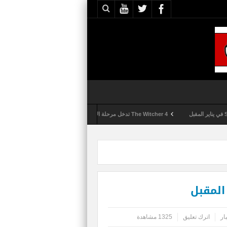
The Witcher 4 تدخل مرحلة الإنتاج الكامل
Activision تقوم بعمليات تمشيط كل ساعة مع تزايد شكاوى الغش في لعبة Call of Duty: Black Ops 6
ار
اترك تعليق
1325 مشاهدة