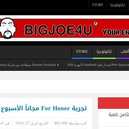
تكنولوجيا
STORE
لعاب
تكنولوجيا
STORE
Shuhei Yoshida سيتقاعد من شركة Sony في يناير المقبل
تجربة For Honor مجاناً الأسبوع المقبل
ثامن للعبة
كتب بواسطة
BIG JOE
التاريخ:
أبريل 27, 2018
فى :
أخب