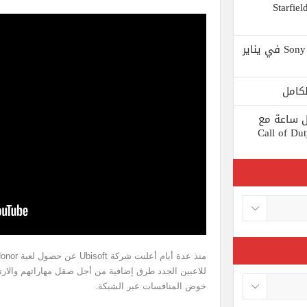
 يستبعد Phil Spencer إصدار لعبة Starfield
Shuhei Yoshida سيتقاعد من شركة Sony في يناير
ط كل ساعة مع
 لعبة Call of Duty: Black
للاعبين الجدد طرق إضافية من أجل صقل مهاراتهم والار
خوض المنافسات عبر الشبكة.