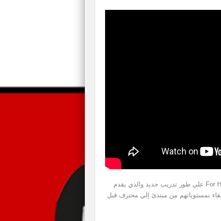
منذ عدة أيام أعلنت شركة Ubisoft عن حصول لعبة For Honor علي طور تدريب جديد والذي يقدم
تقاء بمستوياتهم من مبتدئ إلي محترف قبل