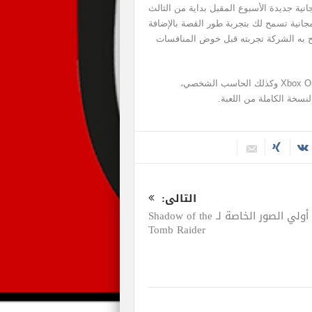
ية جديدة الأسبوع المقبل بداية من الثالث
انية تسمح لك بتجربة طور القصة بالإضافة
نصح به الشركة تجربته قبل خوض المنافسات
الفترة المجانية ستتوافر عبر منصات PlayStation 4 و Xbox One وكذلك الحاسب الشخصي،
نسخة الكاملة من اللعبة.
التالى:
أولي الصور الخاصة لـ Shadow of the
Tomb Raider