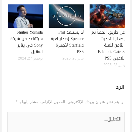
عن طريق الخطأ تم
لا يستبعد Phil
Shuhei Yoshida
إصدار التحديث
Spencer إصدار لعبة
سيتقاعد من شركة
الثامن للعبة
Starfield لأجهزة
Sony في يناير
Baldur’s Gate 3
PS5
المقبل
للاعبي PS5
يناير 28, 2025
نوفمبر 27, 2024
يناير 28, 2025
الرد
لن يتم نشر عنوان بريدك الإلكتروني.
الحقول الإلزامية مشار إليها بـ
*