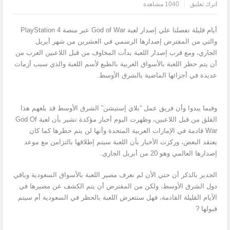
اترك تعليق
1040 مشاهدة
أيام قليلة تفصلنا علي إصدار لعبة God of War عبر منصة PlayStation 4
والتي من المفترض إصدارها الرسمي في العشرين من شهر أبريل
الجاري، ومع قرب إصدار اللعبة بدأت المخاوف من قبل اللاعبين العرب من
أن يتم حظر اللعبة بالأسواق العربية بالطبع لأسم اللعبة والذي سبب أزمات
عديدة في أجزائها الماضية بالشرق الأوسط.
وفيما يبدوا وأن فريق عمل “بلاي إستيشن” الشرق الأوسط قد بلغهم هذا
القلق من قبل اللاعبين، وظهرت اليوم أخبار مؤكدة تشير بأن لعبة God Of
War قادمة في الإمارات العربية المتحدة وأنها لن يتم حظرها كما كان
يعتقد البعض، وركزت الأخبار بأن اللعبة سيتم إطلاقها بالتزامن مع موعد
إصدارها العالمي وهو 20 من أبريل الجاري.
الجدير بالذكر أن حتي الأن لم نعرف مصير اللعبة بالأسواق السعودية وباقي
دول الشرق الأوسط، ولكن من المفترض أن يتم الكشف عن مصيرها في
الأيام القليلة القادمة، فهل ستتعرض اللعبة بالحظر في السعودية أم سيتم
قبولها ?