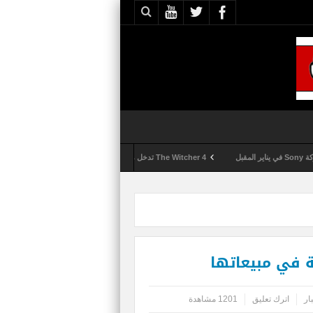
The Witcher 4 تدخل مرحلة الإنتاج الكامل
Activision تقوم بعمليات تمشيط كل ساعة مع تزايد شكاوى الغش في لعبة Call of Duty: Black Ops 6
ار
اترك تعليق
1201 مشاهدة