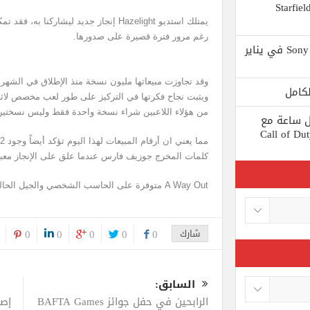
 يستبعد Phil Spencer إصدار لعبة Starfield
رغم مرور فترة قصيرة على صدورها.
Shuhei Yoshida سيتقاعد من شركة Sony في يناير
وقد تجاوزت مبيعاتها مليون نسخة منذ الإطلاق في الشهر 
ويثبت نجاح فكرتها في التركيز على طور لعب مخصص لاثنين
من هؤلاء اللاعبين شراء نسخة واحدة فقط وليس نسختين
ط كل ساعة مع
 لعبة Call of Duty: Black
كلمات المخرج جوزيف فارس عندما علق على الإنجاز معبراً
A Way Out متوفرة على الحاسب الشخصي والجيل الحالي من الأجهزة المنزلية
شارك
0
0
0
0
0
السابق:
الرابحين في حفل جوائز BAFTA Games
إصد