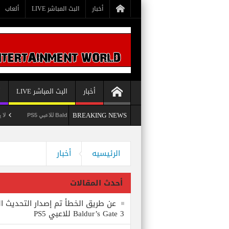
أخبار
البث المباشر LIVE
ألعاب
أخبار
البث المباشر LIVE
أ
BREAKING NEWS
عن طريق الخطأ تم إصدار التحديث الثامن للعبة Baldur’s Gate 3 للاعبي PS5
لا يستبعد Phil Spencer إصدار لعبة Starfield لأجهزة PS5
وداعاً 360 Marketplace مع إغلاق Microsoft للمتجر
الرئيسيه
أخبار
أحدث المقالات
عن طريق الخطأ تم إصدار التحديث ال
Baldur’s Gate 3 للاعبي PS5