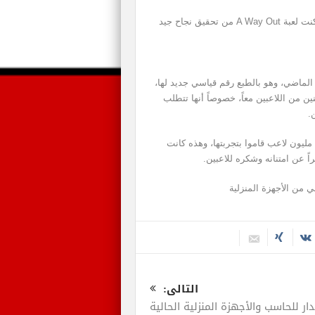
يمتلك استديو Hazelight إنجاز جديد ليشاركنا به، فقد تمكنت لعبة A Way Out من تحقيق نجاح جيد
الماضي، وهو بالطبع رقم قياسي جديد لها،
 من اللاعبين معاً، خصوصاً أنها تتطلب
.
مما يعني ان أرقام المبيعات لهذا اليوم تؤكد أيضاً وجود 2 مليون لاعب قاموا بتجربتها، وهذه كانت
 عن امتنانه وشكره للاعبين.
التالى:
ار للحاسب والأجهزة المنزلية الحالية