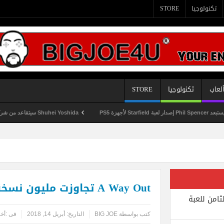
تكنولوجيا
STORE
لعاب
تكنولوجيا
STORE
Shuhei Yoshida سيتقاعد من شركة Sony في يناير المقبل
A Way Out تجاوزت مليون نسخة في مبيعاتها
ثامن للعبة
كتب بواسطة
BIG JOE
التاريخ:
أبريل 14, 2018
فى :
أخب