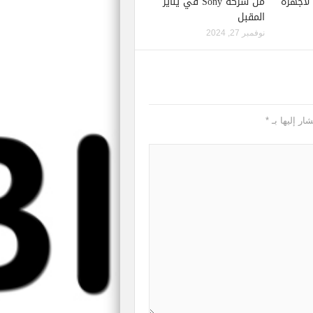
إصدار لعبة Starfield لأجهزة
من شركة Sony في يناير
المقبل
نوفمبر 27, 2024
ار إليها بـ
*