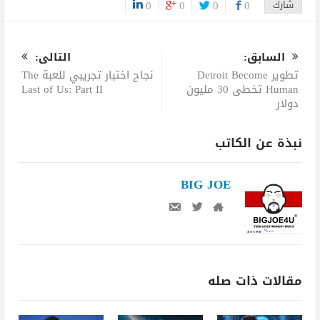
شارك
0
0
0
0
0
السابق:
التالى:
تطوير Detroit Become
نجاح اختبار تجريبي للعبة The
Human تخطى 30 مليون
Last of Us: Part II
دولار
نبذة عن الكاتب
BIG JOE
مقالات ذات صله