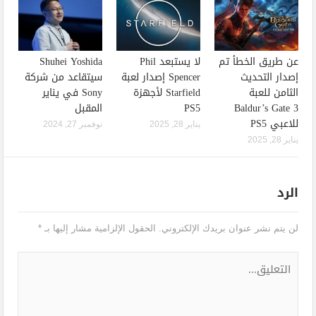
عن طريق الخطأ تم
لا يستبعد Phil
Shuhei Yoshida
إصدار التحديث
Spencer إصدار لعبة
سيتقاعد من شركة
الثامن للعبة
Starfield لأجهزة
Sony في يناير
Baldur’s Gate 3
PS5
المقبل
للاعبي PS5
يناير 28, 2025
نوفمبر 27, 2024
يناير 28, 2025
الرد
لن يتم نشر عنوان بريدك الإلكتروني.
الحقول الإلزامية مشار إليها بـ
*