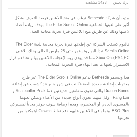
اترك تعليق
1423 مشاهدة
يبدو بأن شركة Bethesda ترغب في منح اللاعبين فرصة للتعرف بشكل
أكبر على لعبتها الجماعية The Elder Scrolls Online بهدف زيادة أعداد
لاعبيها وذلك عن طريق منح اللاعبين فترة تجربة مجانية للعبة.
فاليوم كشفت الشركة عن إطلاقها فترة تجربة مجانية للعبة The Elder
Scrolls Online تبدأ اليوم وتستمر حتى 28 مارس الحالي وذلك للاعبي
Xbox One,PS4,PC مما قد يؤدي ربما لإعجاب اللاعبين بها واتخاذهم قرار
الاستمرار بلعبها ما بعد انتهاء فترة التجربة المجانية.
هذا وتستمر Bethesda بدعم The Elder Scrolls Online عبر طرح
محتويات إضافية جديدة للعبة فكانت في شهر يناير قد كشفت عن إضافة
Dragon Bones والتي تحوي منطقتين جديدتين هما Scalecaller Peak و
Fang Lair ، وكل منهما تحوي أنواع جديدة من الأعداء ويمكن لعبهما
بالمستوى العادي أو المخضرم، وهذه الإضافة سوف تتوفر مجاناً لمشتركي
ESO Plus بينما باقي اللاعبين عليهم دفع نقاط Crowns ليتمكنوا من
تجربتها.