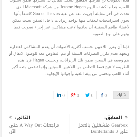
هذه العقوبات لن يفرضها المطور بشكل تلقائي بل سيتركها ضمن أسلوب
اللعب، هذا ما كشفه اليوم Jerome Hagen من شركة Microsoft الذي
تحدث في آخر مقابلة أجريت معه عن لعبة Sea of Thieves كاشفاً بأنها
تحوي استراتيجيات للعقاب منها تواجد زنزانات داخل السفن بحيث يمكن
لأعضاء طاقم السفينة أن يعاقبوا لاعب مشاكس عبر إجراء تصويت فيما
بينهم على نوع العقوبة.
فإما أن يقرر اللاعبين بحسب أكثرية الأصوات أن يقدم المشاكس اعتذاره
ويتعهد بعدم تكرار التصرفات السيئة أو يتم التفاوض معه للوصول لاتفاق أو
يتم وضعه في السجن ضمن تلك الزنزانات، وبحسب Hagen فإن هذه
الطريقة لا تتيح فقط التخلص من اللاعبين السيئين وإنما تضفي متعة أكبر
أثناء اللعب وتحسن من بيئة اللعبة وأجوائها الإيجابية.
شارك
0
0
0
0
0
السابق:
التالى:
Gearbox منشغلين بالعمل
مراجعات A Way Out حتى
على Borderlands 3
الآن