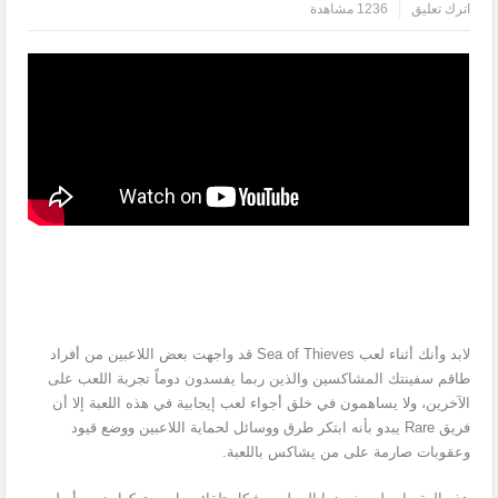
اترك تعليق
1236 مشاهدة
لابد وأنك أثناء لعب Sea of Thieves قد واجهت بعض اللاعبين من أفراد
طاقم سفينتك المشاكسين والذين ربما يفسدون دوماً تجربة اللعب على
الآخرين، ولا يساهمون في خلق أجواء لعب إيجابية في هذه اللعبة إلا أن
فريق Rare يبدو بأنه ابتكر طرق ووسائل لحماية اللاعبين ووضع قيود
وعقوبات صارمة على من يشاكس باللعبة.