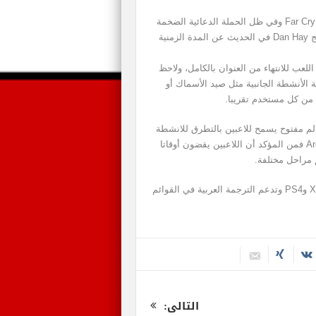
يفصلنا اسبوع تقريبا على موعد إصدار لعبة المغامرات Far Cry 5 وفي ظل الحملة الدعائية الضخمة
التي تركز على العنوان في الوقت الراهن، لم يتردد المنتج Dan Hay في الحديث عن المدة الزمنية
ج، يحتاج اللاعب إلى 25 ساعة من اللعب للانتهاء من العنوان بالكامل، ولاحظ
 الأنشطة الجانبية مثل صيد الأسماك أو
م مفتوح يسمح للاعبين بالتطرق للانشطة
التي يفضلونها بحسب رغبتهم، وفي ظل عودة نمط Arcade فمن المؤكد أن اللاعبين يقضون أوقاتا
 مراحل مختلفة.
Far Cry 5 تصدر في 27 مارس 2018 للحاسب وXbox One وPS4 وتدعم الترجمة العربية في القوائم
التالى: