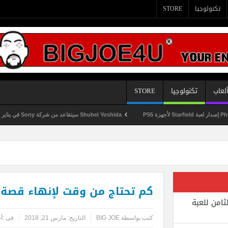
تكنولوجيا
STORE
لعاب
تكنولوجيا
STORE
Shuhei Yoshida سيتقاعد من شركة Sony في يناير المقبل
كم تحتاج من وقت لإنهاء قصة Far Cry 5 ؟
ثامن للعبة
كتب بواسطة
BIG JOE
التاريخ:
مارس 21, 2018
فى :
أخ