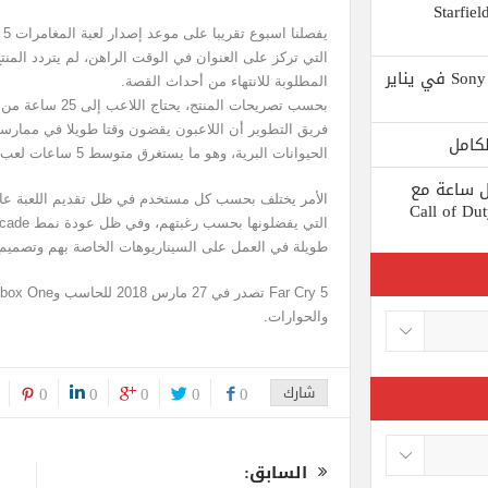
 يستبعد Phil Spencer إصدار لعبة Starfield
Shuhei Yoshida سيتقاعد من شركة Sony في يناير
المطلوبة للانتهاء من أحداث القصة.
بحسب تصريحات المنت
فريق التطوير أن اللاعبون يقضون وقتا طويلا في ممارسة
الحيوانات البرية، وهو ما يستغرق متوسط 5 ساعات لعب من كل مستخدم تقريبا.
ط كل ساعة مع
الأمر يختلف بحسب كل مستخدم في ظل تقديم اللعبة عال
 لعبة Call of Duty: Black
طويلة في العمل على السيناريوهات الخاصة بهم وتصميم
والحوارات.
شارك
0
0
0
0
0
السابق: