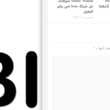
Phil S
Shuhei Yoshida سيتقاعد
إصدار لعبة Starfield لأجهزة
من شركة Sony في يناير
المقبل
نوفمبر 27, 2024
ار إليها بـ
*