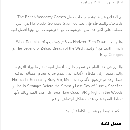
اترك تعليق
1516 مشاهدة
تم الإعلان عن قائمة ترشيحات حفل
The British Academy Games
Awards
، وللمفاجأة فإن لعبة
Hellblade: Senua’s Sacrifice
هي التي
حصلت على أكبر عدد من الترشيحات مع 9 ترشيحات من بينها أفضل لعبة.
وتليها لعبة
Horizon: Zero Dawn
مع 8 ترشيحات و
What Remains of
Edith Finch
مع 7 ولعبتي
The Legend of Zelda: Breath of the Wild
و
Gorogoa
مع 5.
والبارز في هذا العام هو تقديم جائزة: أفضل لعبة تقدم ما وراء الترفيه،
والتي تسعى إلى مكافأة الألعاب التي تقدم تجربة تتجاوز مسألة الترفيه
فقط. وقد تم ترشيح الألعاب
Bury Me, My Love
و
Hellblade: Senua’s
Sacrifice
و
Last Day of June
و
Life Is Strange: Before the Storm
و
Night in the Woods
و
Sea Hero Quest VR
على هذه الفئة وذلك لأنها
تسلط الضوء على عدة مشاكل اجتماعية واقعية.
إليكم قائمة المرشحين الكاملة أدناه:
أفضل لعبة