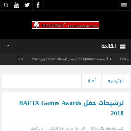
القائمة
لا يستبعد Phil Spencer إصدار لعبة Starfield لأجهزة PS5
Shuhei Yoshida سيتقاعد من شركة Sony في يناير المقبل
وداعاً 360 Marketplace مع إغلاق Microsoft للمتجر
الرئيسيه
أخبار
ترشيحات حفل BAFTA Games Awards
2018
كتب بواسطة
BIG JOE
التاريخ:
مارس 19, 2018
فى :
أخبار