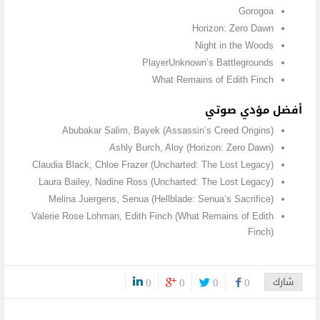
Gorogoa
Horizon: Zero Dawn
Night in the Woods
PlayerUnknown’s Battlegrounds
What Remains of Edith Finch
أفضل مؤدي صوتي
Abubakar Salim, Bayek (Assassin’s Creed Origins)
Ashly Burch, Aloy (Horizon: Zero Dawn)
Claudia Black, Chloe Frazer (Uncharted: The Lost Legacy)
Laura Bailey, Nadine Ross (Uncharted: The Lost Legacy)
Melina Juergens, Senua (Hellblade: Senua’s Sacrifice)
Valerie Rose Lohman, Edith Finch (What Remains of Edith
Finch)
شارك
0
0
0
0
0