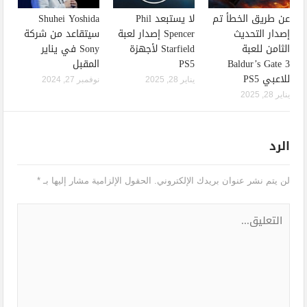
عن طريق الخطأ تم
لا يستبعد Phil
Shuhei Yoshida
إصدار التحديث
Spencer إصدار لعبة
سيتقاعد من شركة
الثامن للعبة
Starfield لأجهزة
Sony في يناير
Baldur’s Gate 3
PS5
المقبل
للاعبي PS5
يناير 28, 2025
نوفمبر 27, 2024
يناير 28, 2025
الرد
لن يتم نشر عنوان بريدك الإلكتروني.
الحقول الإلزامية مشار إليها بـ
*