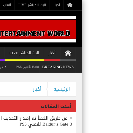
أخبار
البث المباشر LIVE
ألعاب
أخبار
البث المباشر LIVE
أ
BREAKING NEWS
عن طريق الخطأ تم إصدار التحديث الثامن للعبة Baldur’s Gate 3 للاعبي PS5
لا يستبعد Phil Spencer إصدار لعبة Starfield لأجهزة PS5
وداعاً 360 Marketplace مع إغلاق Microsoft للمتجر
الرئيسيه
أخبار
أحدث المقالات
عن طريق الخطأ تم إصدار التحديث ال
Baldur’s Gate 3 للاعبي PS5