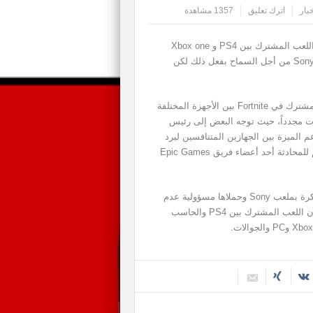
بار
اترك تعليق
1357 مشاهدة
سبق وقامت Microsoft بإبداء سياسة منفتحة حيال دعم اللعب المشترك بين PS4 و Xbox one
بالألعاب وكان مسؤولوها يرسلون دائماً تصريحات باتجاه Sony من أجل السماح بفعل ذلك لكن
اليوم ومع كشف فريق Epic Games عن تفعيل اللعب المشترك في Fortnite بين الأجهزة المختلفة
نفس تلك الأصوات مجدداً، حيث توجه البعض إلى رئيس
يهم لو يتم دعم الميزة بين الجهازين المتنافسين ليرد
عليه Spencer بالقول بأنه يتمنى حدوث ذلك أيضاً، وانضم للمحادثة أحد أعضاء فريق Epic Games
وبهذا يكون كل من Microsoft و Epic Games قد رميا الكرة بملعب Sony وحملاها مسؤولية عدم
تحقيق مطالب اللاعبين، هذا ونذكر بأن Fortnite تدعم الآن اللعب المشترك بين PS4 والحاسب