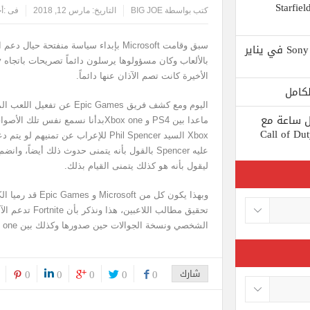
 يستبعد Phil Spencer إصدار لعبة Starfield
كتب بواسطة
BIG JOE
التاريخ:
مارس 12, 2018
فى :
أخ
Shuhei Yoshida سيتقاعد من شركة Sony في يناير
الأخيرة كانت تصم الآذان عنها دائماً.
ط كل ساعة مع
ماعدا بين PS4 و Xbox oneبدأنا نسمع 
 لعبة Call of Duty: Black
Xbox السيد Phil Spencer للإعراب عن تمن
ليقول بأنه هو كذلك يتمنى القيام بذلك.
الشخصي ونسخة الجوالات حين صدورها وكذلك بين Xbox one وPC والجوالات.
شارك
0
0
0
0
0