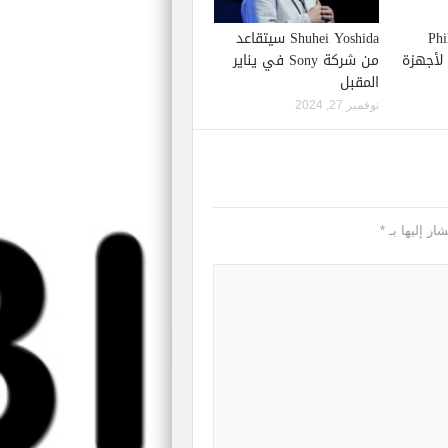
Phil S
Shuhei Yoshida سيتقاعد
إصدار لعبة Starfield لأجهزة
من شركة Sony في يناير
المقبل
نوفمبر 27, 2024
ار إليها بـ
*