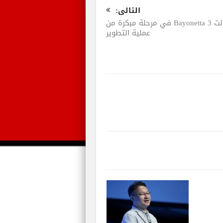
التالى:
مازالت Bayonetta 3 في مرحلة مبكرة من
عملية التطوير