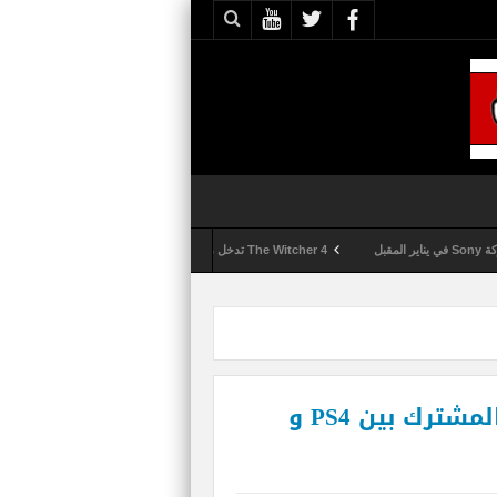
The Witcher 4 تدخل مرحلة الإنتاج الكامل
Activision تقوم بعمليات تمشيط كل ساعة مع تزايد شكاوى الغش في لعبة Call of Duty: Black Ops 6
Phil Spencer يرغب بدعم اللعب المشترك بين PS4 و