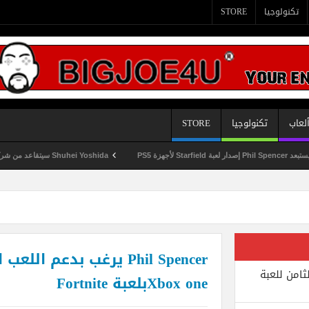
تكنولوجيا
STORE
لعاب
تكنولوجيا
STORE
Shuhei Yoshida سيتقاعد من شركة Sony في يناير المقبل
ثامن للعبة
Xbox oneبلعبة Fortnite