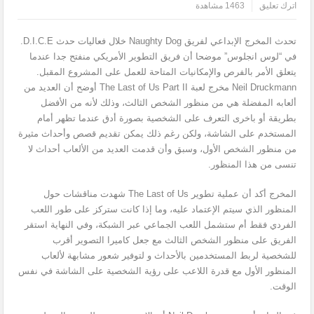
اترك تعليق
1463 مشاهدة
تحدث المخرج الإبداعي لفريق Naughty Dog خلال فعاليات حدث D.I.C.E.
في “لوس انجلوس” موضحا أن فريق التطوير الأمريكي منفتح جدا عندما
يتعلق الأمر بالفرص والإمكانيات المتاحة للعمل على المشروع المقبل.
Neil Druckmann مخرج لعبة The Last of Us Part II أوضح أن العديد من
ألعابه المفضلة هي من منظور الشخص الثالث، وذلك لأنه من الأفضل
بطريقة أو باخرى التعرف على الشخصية بصورة أدق عندما تظهر أمام
المستخدم على الشاشة، ولكن رغم ذلك يمكن تقديم قصص وأحداث مثيرة
من منظور الشخص الأول، وسبق وأن قدمت العديد من الألعاب أحداث لا
تنسى من هذا المنظور.
المخرج أكد أن عملية تطوير The Last of Us شهدت مناقشات حول
المنظور الذي سيتم الإعتماد عليه، وما إذا كانت ستركز على طور اللعب
الفردي فقط أم ستشمل اللعب الجماعي عبر الشبكة، وفي النهاية استقر
الفريق على منظور الشخص الثالث مع جعل كاميرا التصوير أقرب
للشخصية لربط المستخدمين بالأحداث و لتوفير شعور مشابهة لألعاب
المنظور الأول مع قدرة اللاعب على رؤية الشخصية على الشاشة في نفس
الوقت.