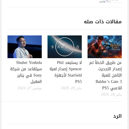
مقالات ذات صله
عن طريق الخطأ تم
لا يستبعد Phil
Shuhei Yoshida
إصدار التحديث
Spencer إصدار لعبة
سيتقاعد من شركة
الثامن للعبة
Starfield لأجهزة
Sony في يناير
Baldur’s Gate 3
PS5
المقبل
للاعبي PS5
يناير 28, 2025
نوفمبر 27, 2024
يناير 28, 2025
الرد