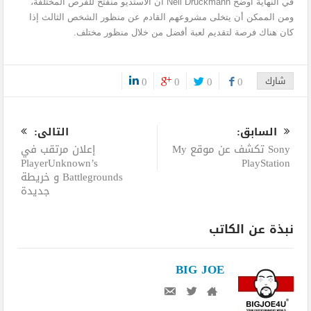
في النهاية أوضح Neil Druckmann أن الاستديو منفتح للفرص المختلفة،
ومن الممكن أن يتخلى مشروعهم القادم عن منظور الشخص الثالث إذا
كان هناك فرصة لتقديم لعبة أفضل من خلال منظور مختلف.
شارك
0
0
0
0
0
السابق:
التالى:
Sony تكشف عن موقع My
إعلان مرتقب في
PlayerUnknown’s
PlayStation
Battlegrounds و خريطة
جديدة
نبذة عن الكاتب
BIG JOE